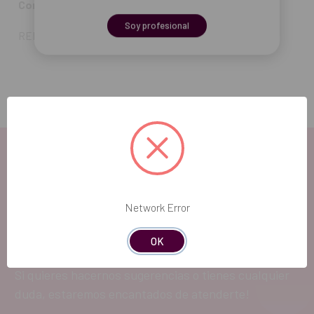
Contenido:
el contra-ángulo.
Soy profesional
REF. FAB: 1600632-001
EL FUTURO
Network Error
DENTAL.
OK
Si quieres hacernos sugerencias o tienes cualquier
duda, estaremos encantados de atenderte!