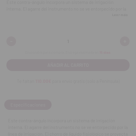
Este contra-ángulo incorpora un sistema de irrigación
interna. El agarre del instrumento no se ve entorpecido por la
Leer más
línea de irrigación. El chorro de líquido fisiológico se proyecta
en el mismo eje del taladro proporcionando una refrigeración
perfecta, especialmente durante la colocación de implantes
por medio de guías quirúrgicas. El CA 20:1 incluye una cabeza
-
+
Disminuir
Aume
en miniatura sin dejar de ser el más ligero del mercado. Sus
cantidad:
canti
ejes y engranajes se han m
ecanizado con un acero que se
Disponible para compra. Entrega estimada en
15 días
.
caracteriza por su resistencia elevada a las soluciones
salinas.
Especificaciones técnicas:
Te faltan
110.00€
para envío gratis (solo a Península)
Relación de transmisión 20:1.
rpm.
Velocidad máxima 2’000
mm.
Diámetro de la cabeza 9.8
Especificaciones
mm.
Tamaño de la cabeza 13.5
Peso 80g.
Este contra-ángulo incorpora un sistema de irrigación
Sin luz.
interna. El agarre del instrumento no se ve entorpecido por la
dBA.
Nivel acústico 57
línea de irrigación. El chorro de líquido fisiológico se proyecta
Sistema del spray Irrigación interna y Kirschner Meyer.