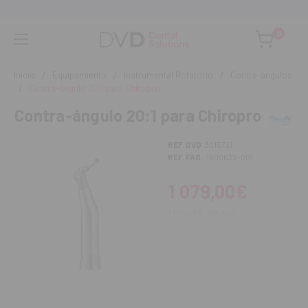
Asesoramiento personalizado
0
Inicio
Equipamiento
Instrumental Rotatorio
Contra-ángulos
Contra-ángulo 20:1 para Chiropro
Contra-ángulo 20:1 para Chiropro
REF. DVD
3015731
REF. FAB.
1600632-001
1 079,00€
1 305,59€
IVA incl.