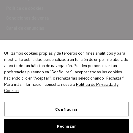
Política de cookies
Condiciones de venta
Canal de denuncias
Utilizamos cookies propias y de terceros con fines analíticos y para
mostrarte publicidad personalizada en función de un perfil elaborado
a partir de tus hábitos de navegación. Puedes personalizar tus
preferencias pulsando en "Configurar", aceptar todas las cookies
haciendo clic en "Aceptar", o rechazarlas seleccionando "Rechazar".
Para más información consulta nuestra
Política de Privacidad y
Cookies
.
Aviso Legal
Política de Privacidad y Cookies
Configurar
Condiciones de compra
Rechazar
Configurar