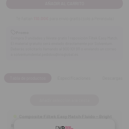
Resultados de aspecto natural
y excelente integración
estética en la mayoría de los casos clínicos.
Te faltan
110.00€
para envío gratis (solo a Península)
Solución versátil
para múltiples indicaciones clínicas.
Promo
Compra 3 unidades y llévate gratis 1 reposición Filtek Easy Match.
Puede utilizarse
solo o combinado con Solventum/3M
El material gratuito será enviado directamente por Solventum.
Filtek™ Easy Match Universal Restorative
.
Deberás solicitarlo llamando al 900 101 911 o enviando un correo
a solventumdental.pedidos@irisglobal.es
Excelente combinación de colores
para la mayoría de
restauraciones habituales.
Inventario optimizado
, ayudando a reducir el desperdicio
Tabla de productos
Especificaciones
Descargas
de tonos poco utilizados.
Contenido:
2 jeringas x 2 g
Añadir selección a la cesta
Composite Filtek Easy Match Fluido - Bright
Ref DVD:
3186115
75,65 €