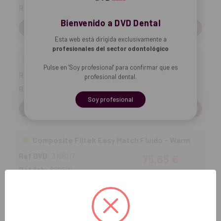
Ref fab:
6225B
Bienvenido a DVD Dental
Cantidad:
Esta web está dirigida exclusivamente a
profesionales del sector odontológico
Composite Filtek Easy Match Fluido - Natural
Pulse en 'Soy profesional' para confirmar que es
Ref DVD:
3186116
75,65 €
profesional dental.
Ref fab:
6225N
Soy profesional
Cantidad:
Composite Filtek Easy Match Fluido - Warm
Ref DVD:
3186117
75,65 €
Ref fab:
6225W
Cantidad: