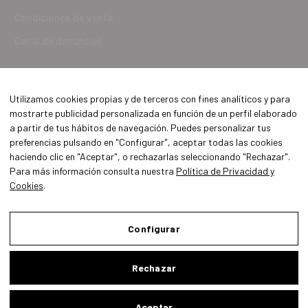
Condiciones de venta
Canal de denuncias
Utilizamos cookies propias y de terceros con fines analíticos y para
mostrarte publicidad personalizada en función de un perfil elaborado
a partir de tus hábitos de navegación. Puedes personalizar tus
preferencias pulsando en "Configurar", aceptar todas las cookies
haciendo clic en "Aceptar", o rechazarlas seleccionando "Rechazar".
Para más información consulta nuestra
Política de Privacidad y
Cookies
.
Aviso Legal
Política de Privacidad y Cookies
Configurar
Condiciones de compra
Rechazar
Configurar
Aceptar