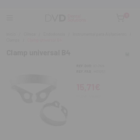
Asesoramiento personalizado
0
Inicio
Clínica
Endodoncia
Instrumental para Aislamiento
Clamps
Clamp universal B4
Clamp universal B4
REF. DVD
X1-769
REF. FAB.
H01051
15,71€
19,01€
IVA incl.