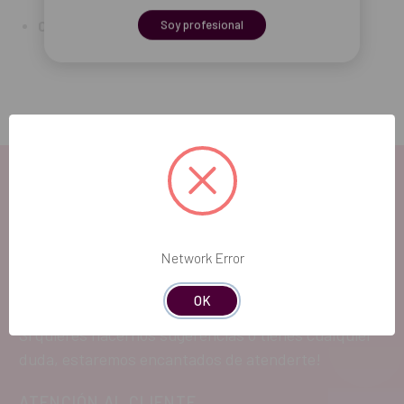
Contenido:
1 unidad por envase
Soy profesional
EL FUTURO
Network Error
DENTAL.
OK
Si quieres hacernos sugerencias o tienes cualquier
duda, estaremos encantados de atenderte!
ATENCIÓN AL CLIENTE