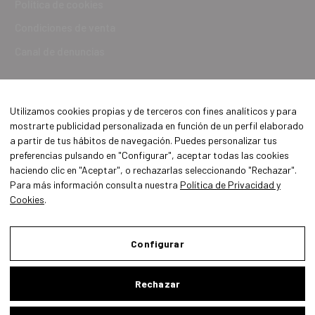
Política de cookies
Condiciones de venta
Canal de denuncias
Utilizamos cookies propias y de terceros con fines analíticos y para
mostrarte publicidad personalizada en función de un perfil elaborado
a partir de tus hábitos de navegación. Puedes personalizar tus
preferencias pulsando en "Configurar", aceptar todas las cookies
haciendo clic en "Aceptar", o rechazarlas seleccionando "Rechazar".
Para más información consulta nuestra
Política de Privacidad y
Cookies
.
Aviso Legal
Política de Privacidad y Cookies
Configurar
Condiciones de compra
Rechazar
Configurar