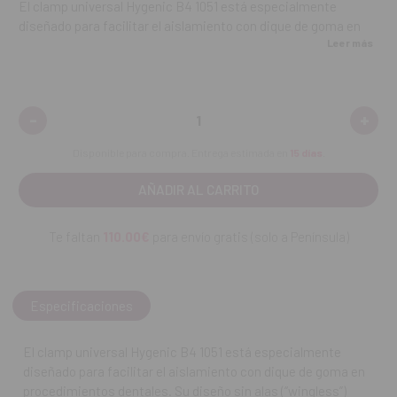
El clamp universal Hygenic B4 1051 está especialmente
diseñado para facilitar el aislamiento con dique de goma en
Leer más
procedimientos dentales. Su diseño sin alas (“wingless”)
ofrece una sujeción estable, gran adaptabilidad anatómica y
excelente retracción gingival, permitiendo un campo
operatorio seco y accesible. Fabricado en acero inoxidable de
-
+
Disminuir
Aume
alto grado para esterilización repetida y alta durabilidad.
cantidad:
canti
Disponible para compra. Entrega estimada en
15 días
.
Características técnicas
Referencia completa:
B4 Clamp Universal / H01051
Te faltan
110.00€
para envío gratis (solo a Península)
Tipo:
Clamp sin alas (wingless) para dique de goma
Uso recomendado:
Premolares o molares bicúspides y
Especificaciones
piezas anteriores según necesidad de aislamiento
Material:
Acero inoxidable de alta calidad – resistente a la
El clamp universal Hygenic B4 1051 está especialmente
corrosión y esterilizable
diseñado para facilitar el aislamiento con dique de goma en
procedimientos dentales. Su diseño sin alas (“wingless”)