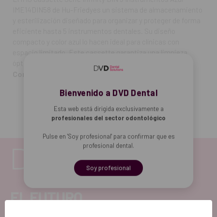
IME14DIN58 de Hu-Friedyes un sistema de almacenamiento
y esterilización diseñado para organizar y proteger de forma
eficiente hasta 5 instrumentos dentales. Su diseño
compacto y color azul lo hacen ideal para clínicas con
espacio limitado. Este cassette garantiza una limpieza
óptima y una larga vida útil de tus instrumentos.
Contenido:
una unidad.
Bienvenido a DVD Dental
Esta web está dirigida exclusivamente a
profesionales del sector odontológico
Pulse en 'Soy profesional' para confirmar que es
profesional dental.
Soy profesional
EL FUTURO
DENTAL.