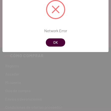
Si quieres hacernos sugerencias o tienes cualquier
duda, estaremos encantados de atenderte!
ATENCIÓN AL CLIENTE
Network Error
900 300 475
OK
CÓMO COMPRAR
Registro
Acceder
Mi cuenta
Guía de compra
Envíos y devoluciones
Condiciones de ofertas proveedor