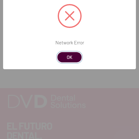
limpieza.
Contenido del paquete:
6 Canules Aspi + Miroir Rhodium Purevac.
Network Error
REF. FAB: CD2006
OK
EL FUTURO
DENTAL.