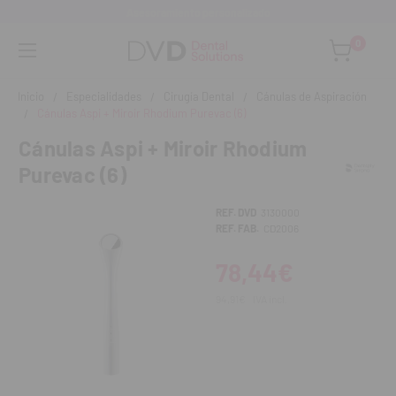
Asesoramiento personalizado
0
Inicio
Especialidades
Cirugía Dental
Cánulas de Aspiración
Cánulas Aspi + Miroir Rhodium Purevac (6)
Cánulas Aspi + Miroir Rhodium
Purevac (6)
REF. DVD
3130000
REF. FAB.
CD2006
78,44€
94,91€
IVA incl.