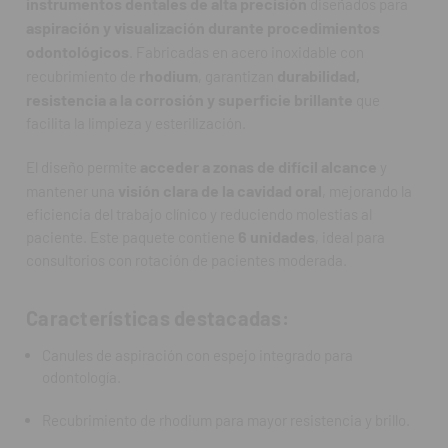
instrumentos dentales de alta precisión
diseñados para
aspiración y visualización durante procedimientos
Facilitan aspiración y visualización simultánea.
odontológicos
. Fabricadas en acero inoxidable con
rhodium
durabilidad,
recubrimiento de
, garantizan
Acceso seguro a áreas difíciles de la cavidad oral.
resistencia a la corrosión y superficie brillante
que
Paquete de 6 unidades, conveniente para uso diario.
facilita la limpieza y esterilización.
Materiales duraderos, fáciles de limpiar y esterilizar.
acceder a zonas de difícil alcance
El diseño permite
y
visión clara de la cavidad oral
mantener una
, mejorando la
eficiencia del trabajo clínico y reduciendo molestias al
Preguntas frecuentes (FAQ):
6 unidades
paciente. Este paquete contiene
, ideal para
¿Para qué se utilizan estas canules?
consultorios con rotación de pacientes moderada.
Para aspirar saliva y otros fluidos mientras se mantiene una
visión clara de la cavidad oral durante procedimientos dentales.
Características destacadas:
¿Se pueden esterilizar?
Canules de aspiración con espejo integrado para
Sí, son reutilizables siguiendo las indicaciones del fabricante.
odontología.
¿Qué ventajas ofrece el recubrimiento de rhodium?
Recubrimiento de rhodium para mayor resistencia y brillo.
Mayor durabilidad, resistencia a la corrosión y facilidad de