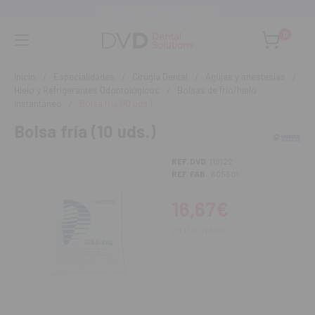
Asesoramiento personalizado
0
Inicio
Especialidades
Cirugía Dental
Agujas y anestesias
Hielo y Refrigerantes Odontológicos
Bolsas de frío/hielo
instantáneo
Bolsa fría (10 uds.)
Bolsa fría (10 uds.)
REF. DVD
119122
REF. FAB.
605501
16,67€
20,17€
IVA incl.