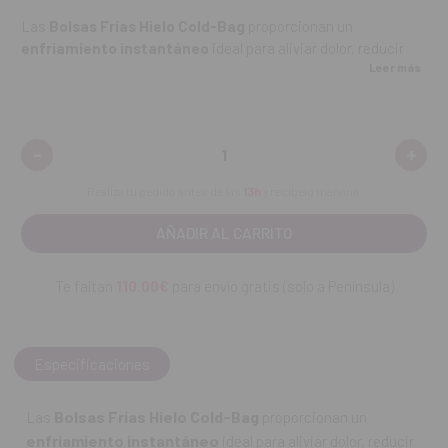
Las
Bolsas Frías Hielo Cold-Bag
proporcionan un
enfriamiento instantáneo
ideal para aliviar dolor, reducir
Leer más
hematomas e hinchazones. Su efecto dura aproximadamente
30 minutos
y son
respetuosas con el medio ambiente
,
ofreciendo un uso seguro y eficaz tanto en entornos clínicos
como domésticos.
-
+
Disminuir
Aume
cantidad:
canti
Características:
Realiza tu pedido antes de las
13h
y recíbelo mañana.
Hielo instantáneo con enfriamiento de hasta 30 minutos.
Alivia el dolor de manera eficaz.
Te faltan
110.00€
para envío gratis (solo a Península)
Favorece la reabsorción de hematomas e hinchazones.
No perjudicial para el medio ambiente.
Especificaciones
Contenido:
10 unidades.
Bolsas Frías Hielo Cold-Bag
Las
proporcionan un
REF. FAB: 605501
enfriamiento instantáneo
ideal para aliviar dolor, reducir