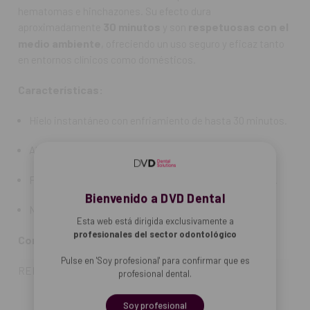
hematomas e hinchazones. Su efecto dura
30 minutos
respetuosas con el
aproximadamente
y son
medio ambiente
, ofreciendo un uso seguro y eficaz tanto
en entornos clínicos como domésticos.
Características:
Hielo instantáneo con enfriamiento de hasta 30 minutos.
Alivia el dolor de manera eficaz.
Favorece la reabsorción de hematomas e hinchazones.
Bienvenido a DVD Dental
No perjudicial para el medio ambiente.
Esta web está dirigida exclusivamente a
profesionales del sector odontológico
Contenido:
10 unidades.
Pulse en 'Soy profesional' para confirmar que es
REF. FAB: 605501
profesional dental.
Soy profesional