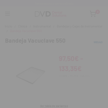
Asesoramiento personalizado
0
Inicio
Clínica
Instrumental
Bandejas y Cajas de Instrumental
Bandeja Vacuclave 550
Bandeja Vacuclave 550
97,50€ -
133,35€
117,98€ - 161,35€
IVA incl.
Ver tabla de variantes