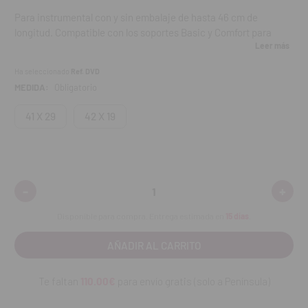
Para instrumental con y sin embalaje de hasta 46 cm de
longitud. Compatible con los soportes Basic y Comfort para
Leer más
Vacucalve 550.
Contenido:
1 bandeja.
Ha seleccionado
Ref. DVD
MEDIDA:
Obligatorio
41 X 29
42 X 19
-
+
Disminuir
Aumen
cantidad:
cantid
Disponible para compra. Entrega estimada en
15 días
.
Te faltan
110.00€
para envío gratis (solo a Península)