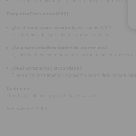
Compatibilidad: diseñada específicamente para autoclaves Lisa 
1 bandeja de alu
Preguntas Frecuentes (FAQ):
REF. FAB: F523
¿Es adecuada para las autoclaves Lisa de 22 L?
Sí, está fabricada especialmente para ese modelo.
¿Se puede esterilizar dentro de la autoclave?
Sí, está diseñada específicamente para ser usada durante los cic
¿Qué instrumentación contiene?
Puede alojar instrumental y accesorios dentro de la cámara del a
Contenido:
1 bandeja de aluminio para autoclave Lisa 22 L
REF. FAB: F523205X