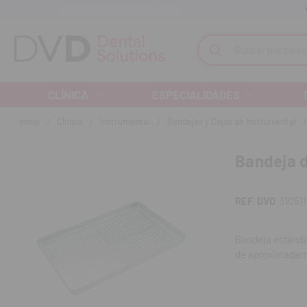
Recibe tu pedido en 24/48 horas
Monta tu clínica ¡Te acompañamos!
Buscar
CLÍNICA
ESPECIALIDADES
Inicio
Clínica
Instrumental
Bandejas y Cajas de Instrumental
Bandeja d
REF. DVD
31051
Bandeja estánda
de aproximadamen
esterilización, 
de esterilización