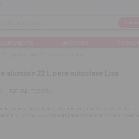
Llám
Envíos gratuitos a partir de 110€
Busc
EQUIPAMIENTO
UNIFORMES
PROMOCI
Bandeja de aluminio 22 L para autoclave Lisa
e aluminio 22 L para autoclave Lisa
10
|
REF. FAB.
F523205X
r de aluminio diseñada para las autoclaves modelo Lisa de 22 litros. 
te 18,5 cm × 38,5 cm, se integra perfectamente en el interior de la 
ofreciendo una superficie robusta y resistente para contener instrument
.