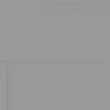
Te faltan
110.00€
para envío
gratis (solo a Península)
 38,5 cm, se integra perfectamente en el interior de la cámara de
n.
do su organización