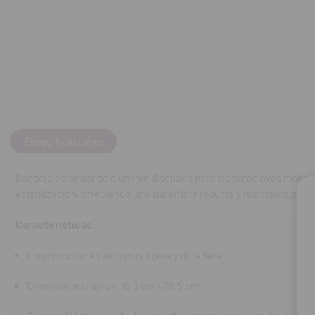
Características
Construcción 
Dimensiones: 
Compatibilida
Preguntas Frec
Especificaciones
¿Es adecuada
Sí, está fabr
Bandeja estándar de aluminio diseñada para las autoclaves modelo 
esterilización, ofreciendo una superficie robusta y resistente para 
¿Se puede est
Sí, está diseñ
Características:
¿Qué instrum
Construcción en aluminio, ligera y duradera
Puede alojar 
durante el cic
Dimensiones: aprox. 18,5 cm × 38,5 cm
Contenido: