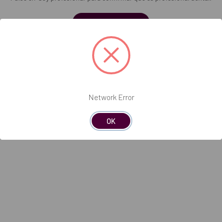
de 22 litros
minio para autoclave Lisa 22 L
Soy profesional
205X
los de esterilización.
Network Error
OK
utoclave, facilitando su organización durante el ciclo.