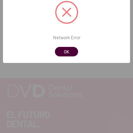
general de la clínica.
Contenido del paquete:
1 unidad de Aspiración Turbo-Jet 1 con carenado
Network Error
REF. FAB: 1026150
OK
EL FUTURO
DENTAL.