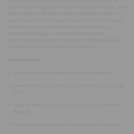
proporcionar una succión potente, estable y silenciosa en
entornos odontológicos. Ofrece un rendimiento eficiente para
Diseño compacto para una fácil integración en la clínica.
la evacuación de aerosoles, líquidos y residuos durante los
procedimientos clínicos, garantizando un entorno de trabajo
Función estable y continua durante procedimientos
más limpio y seguro. Su carenado protector mejora la
prolongados.
durabilidad del equipo y reduce la emisión de ruido,
Construcción resistente y fácil mantenimiento.
convirtiéndola en una solución robusta y fiable para clínicas
que buscan optimizar su sistema de aspiración.
FAQ:
¿Para qué tipo de procedimientos se recomienda esta
Características:
aspiración?
Para todo tipo de tratamientos dentales que requieran
Sistema de aspiración potente y de alto rendimiento.
evacuación de fluidos, aerosoles y restos.
Carenado protector para mayor durabilidad y reducción de
¿El carenado reduce el ruido?
ruido.
Sí, el carenado ayuda a disminuir la emisión sonora durante el
funcionamiento.
Capaz de manejar fluidos, aerosoles y residuos de forma
eficiente.
¿Requiere mantenimiento frecuente?
Requiere mantenimiento básico y regular para asegurar un
Diseño compacto para una fácil integración en la clínica.
rendimiento óptimo.