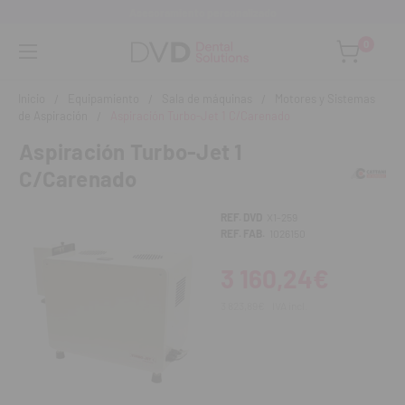
Asesoramiento personalizado
0
Inicio
Equipamiento
Sala de máquinas
Motores y Sistemas
de Aspiración
Aspiración Turbo-Jet 1 C/Carenado
Aspiración Turbo-Jet 1
C/Carenado
REF. DVD
X1-259
REF. FAB.
1026150
3 160,24€
3 823,89€
IVA incl.