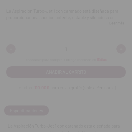
La Aspiración Turbo-Jet 1 con carenado está diseñada para
proporcionar una succión potente, estable y silenciosa en
Leer más
entornos odontológicos. Ofrece un rendimiento eficiente para
la evacuación de aerosoles, líquidos y residuos durante los
procedimientos clínicos, garantizando un entorno de trabajo
más limpio y seguro. Su carenado protector mejora la
-
+
Disminuir
Aumen
durabilidad del equipo y reduce la emisión de ruido,
cantidad:
cantid
convirtiéndola en una solución robusta y fiable para clínicas
Disponible para compra. Entrega estimada en
15 días
.
que buscan optimizar su sistema de aspiración.
Características:
Te faltan
110.00€
para envío gratis (solo a Península)
Sistema de aspiración potente y de alto rendimiento.
Carenado protector para mayor durabilidad y reducción de
ruido.
Especificaciones
Capaz de manejar fluidos, aerosoles y residuos de forma
La Aspiración Turbo-Jet 1 con carenado está diseñada para
eficiente.