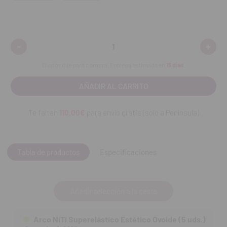
-
+
Disminuir
Aumen
cantidad:
cantid
Disponible para compra. Entrega estimada en
15 días
.
Te faltan
110.00€
para envío gratis (solo a Península)
Tabla de productos
Especificaciones
Añadir selección a la cesta
Arco NiTi Superelástico Estético Ovoide (5 uds.)