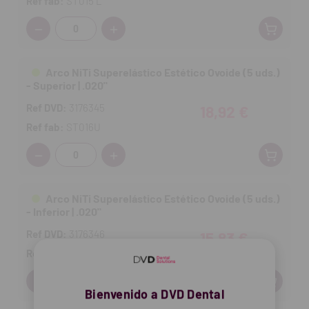
Ref fab:
ST015 L
Cantidad:
Arco NiTi Superelástico Estético Ovoide (5 uds.)
- Superior | .020"
Ref DVD:
3176345
18,92 €
Ref fab:
ST016U
Cantidad:
Arco NiTi Superelástico Estético Ovoide (5 uds.)
- Inferior | .020"
Ref DVD:
3176346
15,83 €
Ref fab:
ST016 L
Cantidad:
Bienvenido a DVD Dental