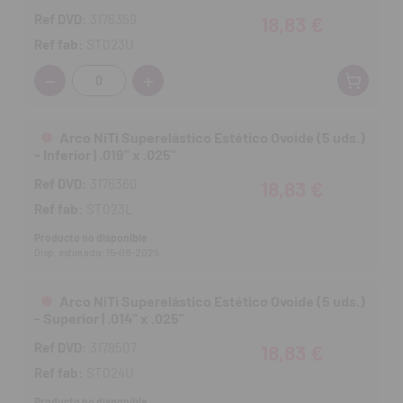
Ref DVD:
3176359
18,83 €
Ref fab:
ST023U
Cantidad:
Arco NiTi Superelástico Estético Ovoide (5 uds.)
- Inferior | .019" x .025"
Ref DVD:
3176360
18,83 €
Ref fab:
ST023L
Producto no disponible
Disp. estimada: 15-08-2026
Arco NiTi Superelástico Estético Ovoide (5 uds.)
- Superior | .014'' x .025''
Ref DVD:
3178507
18,83 €
Ref fab:
ST024U
Producto no disponible