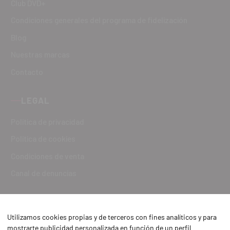
Club DVD+
Condiciones generales del programa de fidelización
Blog
Nuestras marcas
Contacto
LEGAL
Política de privacidad
Política de cookies
Condiciones de venta
Canal de denuncias
Utilizamos cookies propias y de terceros con fines analíticos y para
mostrarte publicidad personalizada en función de un perfil