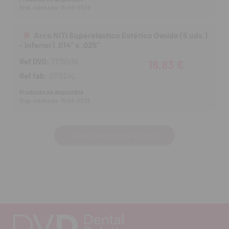
Disp. estimada: 15-08-2026
Arco NiTi Superelástico Estético Ovoide (5 uds.)
- Inferior | .014'' x .025''
Ref DVD:
3178506
18,83 €
Ref fab:
ST024L
Producto no disponible
Disp. estimada: 15-08-2026
Añadir selección a la cesta