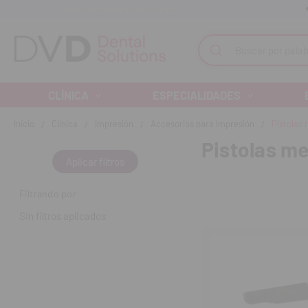
Recibe tu pedido en 24/48 horas
Monta tu clínica ¡Te acompañamos!
Buscar
CLÍNICA
ESPECIALIDADES
Inicio
Clínica
Impresión
Accesorios para Impresión
Pistolas
Pistolas m
Aplicar filtros
Filtrando por
Sin filtros aplicados