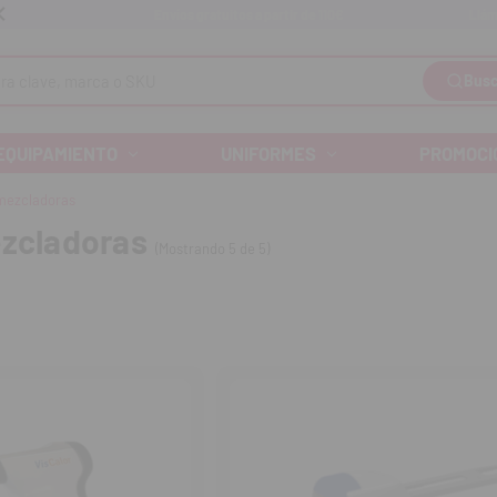
Llám
Envíos gratuitos a partir de 110€
Busc
EQUIPAMIENTO
UNIFORMES
PROMOCI
 mezcladoras
ezcladoras
(Mostrando 5 de 5)