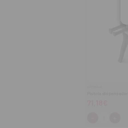
ZHERMACK
Pistola dispensador
71,18€
-
+
Cantidad:
Disminuir
Aum