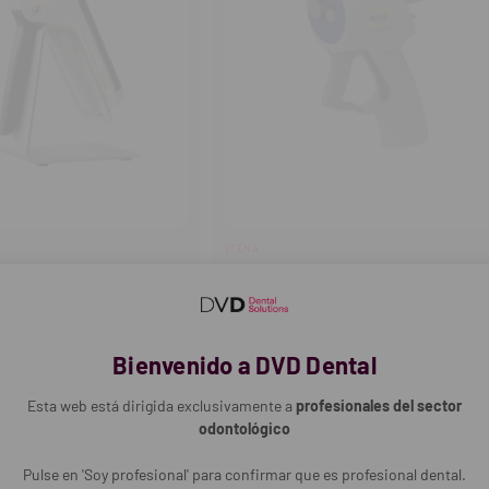
ITENA
or
Pistola Mezcladora Dentocore (2
176,91€
Bienvenido a DVD Dental
-
+
Cantidad:
OMPRAR
Disminuir
Aumentar
Esta web está dirigida exclusivamente a
profesionales del sector
cantidad
cantidad
odontológico
Pulse en 'Soy profesional' para confirmar que es profesional dental.