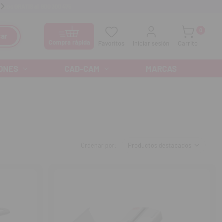
anos GRATIS al
900 300 475
Ofertas especiales cada mes
0
ar
Compra rápida
Favoritos
Iniciar sesión
Carrito
ONES
CAD-CAM
MARCAS
Ordenar por: