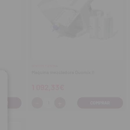
DENTSPLY SIRONA
5ml)
Maquina mezcladora Duomix II
1 092,33€
-
+
Cantidad:
Disminuir
Aumentar
cantidad
cantidad