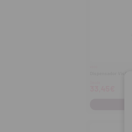
VOCO
Dispensador VisCal
Desde
33,45€
C