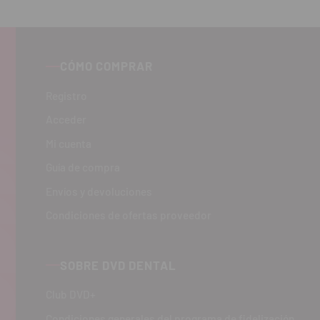
tidad
cantidad
cantidad
CÓMO COMPRAR
Registro
Acceder
Mi cuenta
Guía de compra
Envíos y devoluciones
Condiciones de ofertas proveedor
SOBRE DVD DENTAL
Club DVD+
Condiciones generales del programa de fidelización