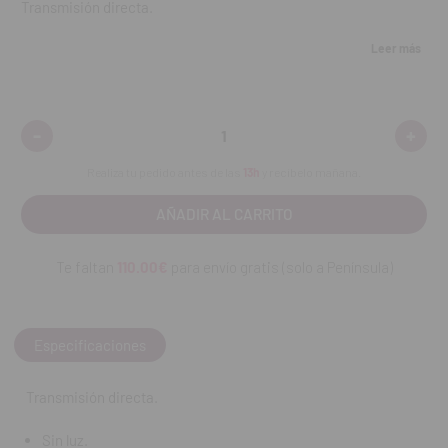
Transmisión directa.
Sin luz.
Leer más
Spray interno.
Ajuste con anillo.
Vástago de instrumento de ø 2,35 mm.
-
+
Disminuir
Aumen
Compatible con toda la gama de micromotores Bien-Air.
cantidad:
cantid
Realiza tu pedido antes de las
13h
y recíbelo mañana.
REF. FAB: 1600383-001
Te faltan
110.00€
para envío gratis (solo a Península)
Especificaciones
Transmisión directa.
Sin luz.