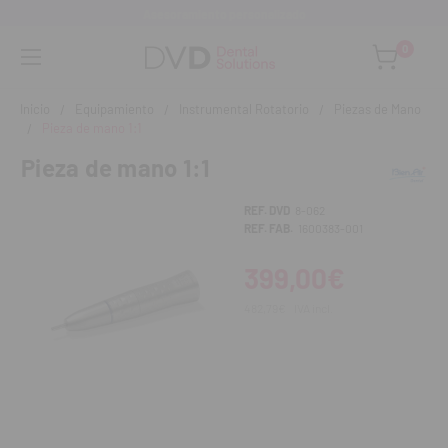
Asesoramiento personalizado
0
Inicio
Equipamiento
Instrumental Rotatorio
Piezas de Mano
Pieza de mano 1:1
Pieza de mano 1:1
REF. DVD
8-062
REF. FAB.
1600383-001
399,00€
482,79€
IVA incl.