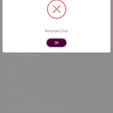
Si quieres hacernos sugerencias o tienes
cualquier duda, estaremos encantados de
atenderte!
ATENCIÓN AL CLIENTE
Network Error
900 300 475
OK
CÓMO COMPRAR
Registro
Acceder
Mi cuenta
Guía de compra
Envíos y devoluciones
Condiciones de ofertas proveedor