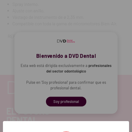
Spray interno.
Ajuste con anillo.
Vástago de instrumento de ø 2,35 mm.
Compatible con toda la gama de micromotores Bien-Air.
REF. FAB: 1600383-001
Bienvenido a DVD Dental
Esta web está dirigida exclusivamente a
profesionales
del sector odontológico
Pulse en 'Soy profesional' para confirmar que es
profesional dental.
Soy profesional
EL FUTURO
DENTAL.