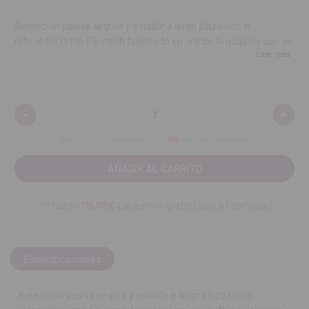
Retención pasiva segura y estable a largo plazo con el
retenedor Ortho Flextech fabricado en oro de 14 quilates que se
Leer más
adapta perfectamente a la anatomía lingual y muy resistente a
roturas.
Características:
-
+
Disminuir
Aumen
cantidad:
cantid
Diseño patentado de la cadena
Realiza tu pedido antes de las
13h
y recíbelo mañana.
Sin modelos ni impresiones.
Se flexiona interproximalmente.
Te faltan
110.00€
para envío gratis (solo a Península)
Sin fuerzas recíprocas. Permite movimientos biológicos
menores.
Especificaciones
Perfil bajo: comodidad del paciente
Contenido:
1 rollo de 75 cm
Retención pasiva segura y estable a largo plazo con el