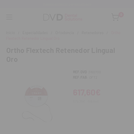
Asesoramiento personalizado
0
Inicio
Especialidades
Ortodoncia
Retenedores
Ortho
Flextech Retenedor Lingual Oro
Ortho Flextech Retenedor Lingual
Oro
REF. DVD
3160700
REF. FAB.
OFT2
617,60€
679,36€
IVA incl.