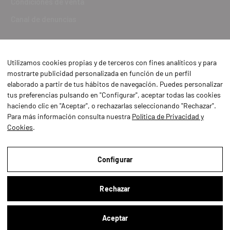
Condiciones de venta
Canal de denuncias
Utilizamos cookies propias y de terceros con fines analíticos y para
mostrarte publicidad personalizada en función de un perfil
elaborado a partir de tus hábitos de navegación. Puedes personalizar
tus preferencias pulsando en "Configurar", aceptar todas las cookies
haciendo clic en "Aceptar", o rechazarlas seleccionando "Rechazar".
Para más información consulta nuestra
Política de Privacidad y
Cookies
.
Aviso Legal
Política de Privacidad y Cookies
Configurar
Condiciones de compra
Rechazar
Configurar
Aceptar
Buscar