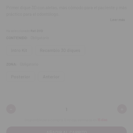
Primer dique 3D con aletas, más cómodo para el paciente y más
práctico para el odontólogo.
Leer más
Propiedades
:
Ha seleccionado
Ref. DVD
CONTENIDO:
Obligatorio
El OptiDam y el bastidor de forma anatómica se amoldan al
contorno de la boca,
Intro Kit
Recambio 30 diques
Gracias a las preformas el trabajo preliminar es más fácil.
Basta con cortar la preforma de goma correspondiente.
ZONA:
Obligatorio
Ventajas
:
Posterior
Anterior
Colocación del dique en 3 simples pasos,
Tensión reducida sobre el garfio y en la boca,
El paciente respira más fácilmente,
Utilización sencilla y rápida,
-
+
Disminuir
Aumen
Trabajo rápido y eficaz.
cantidad:
cantid
Disponible para compra. Entrega estimada en
15 días
.
OptiDam Posterior Kit contiene
: 10 diques posteriores + 1
bastidor