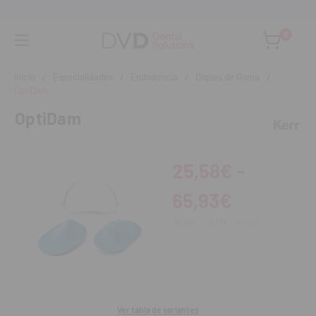
Asesoramiento personalizado
0
Inicio
Especialidades
Endodoncia
Diques de Goma
OptiDam
OptiDam
25,58€ -
65,93€
30,95€ - 79,78€
IVA incl.
Ver tabla de variantes