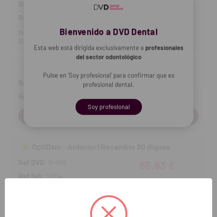
Ref DVD:
9-456
25,58 €
Ref fab:
5203
Bienvenido a DVD Dental
Producto no disponible
Disp. estimada: 27-08-2026
Esta web está dirigida exclusivamente a
profesionales
del sector odontológico
OptiDam - Posterior | Recambio 30 diques
Pulse en 'Soy profesional' para confirmar que es
Ref DVD:
9-457
65,93 €
profesional dental.
Ref fab:
5201
Soy profesional
Cantidad:
OptiDam - Anterior | Recambio 30 diques
Ref DVD:
9-458
65,93 €
Ref fab:
5204
Cantidad: