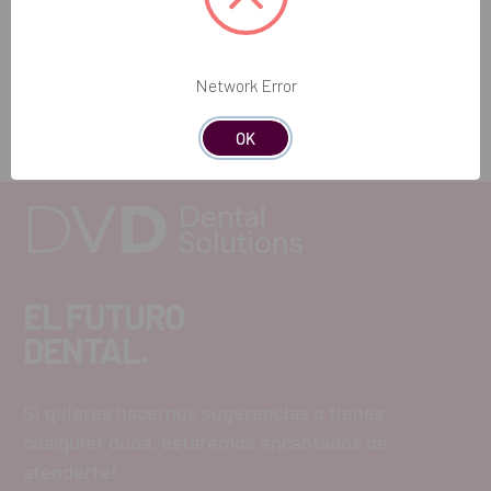
Añadir selección a la cesta
Network Error
OK
EL FUTURO
DENTAL.
Si quieres hacernos sugerencias o tienes
cualquier duda, estaremos encantados de
atenderte!