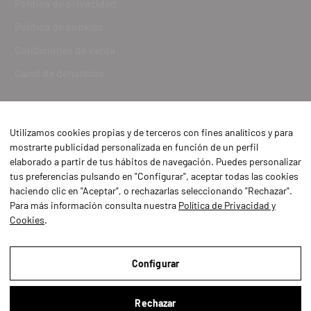
Política de privacidad
Política de cookies
Condiciones de venta
Canal de denuncias
Utilizamos cookies propias y de terceros con fines analíticos y para
mostrarte publicidad personalizada en función de un perfil
elaborado a partir de tus hábitos de navegación. Puedes personalizar
tus preferencias pulsando en "Configurar", aceptar todas las cookies
haciendo clic en "Aceptar", o rechazarlas seleccionando "Rechazar".
Para más información consulta nuestra
Política de Privacidad y
Cookies
.
Aviso Legal
Política de Privacidad y Cookies
Configurar
Condiciones de compra
Rechazar
Configurar