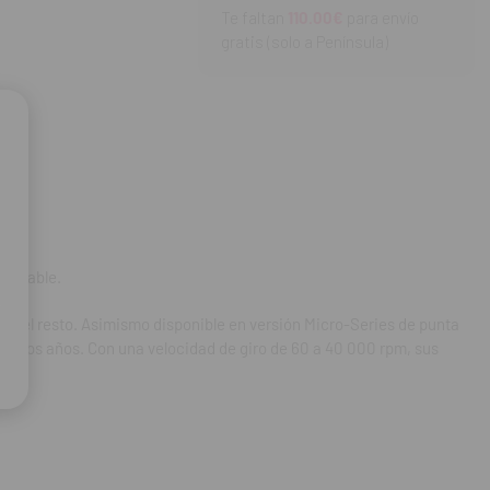
 el MC3 ha demostrado
Te faltan
110.00€
para envío
staciones son más que
gratis (solo a Península)
clavable.
e del resto. Asimismo disponible en versión Micro-Series de punta
muchos años. Con una velocidad de giro de 60 a 40 000 rpm, sus