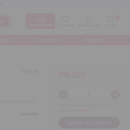
anos GRATIS al
900 300 475
Ofertas especiales cada mes
0
ar
Compra rápida
Favoritos
Iniciar sesión
Carrito
ONES
CAD-CAM
MARCAS
719,00€
869,99€
IVA incl.
-
+
Disminuir
Aumenta
cantidad:
cantidad
e rotación hasta 40
Disponible para compra. Entrega
estimada en
15 días
.
Leer más
as MC3 hace gala de
s de punta corta y luz