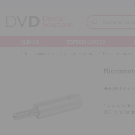
Recibe tu pedido en 24/48 horas
Monta tu clínica ¡Te acompañamos!
Buscar
CLÍNICA
ESPECIALIDADES
Inicio
Equipamiento
Instrumental Rotatorio
Micromotores Den
Micromot
REF. DVD
8-393
Micromotor de lu
000 r.p.m, fund
Con un funciona
una versatilidad