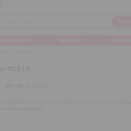
Llám
Envíos gratuitos a partir de 110€
Busc
EQUIPAMIENTO
UNIFORMES
PROMOCI
tales
Micromotor MC3 LK
or MC3 LK
|
REF. FAB.
1600077-001
z, adaptable a todo tipo de contra-ángulos, spray interno, velocidad d
a amovible autoclavable.
miento sin vibraciones de 60 a 40 000 rpm, el micromotor de escobill
 que lo distingue del resto. Asimismo disponible en versión Micro-Serie