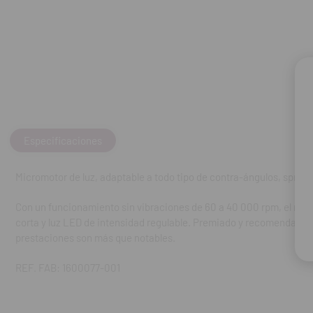
LED de intensida
su valía durant
notables.
REF. FAB: 1600
Especificaciones
Micromotor de luz, adaptable a todo tipo de contra-ángulos, spray 
Con un funcionamiento sin vibraciones de 60 a 40 000 rpm, el micr
corta y luz LED de intensidad regulable. Premiado y recomendado p
prestaciones son más que notables.
REF. FAB: 1600077-001