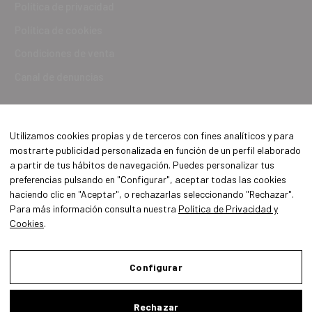
Política de privacidad
Política de cookies
Condiciones de venta
Canal de denuncias
Utilizamos cookies propias y de terceros con fines analíticos y para
mostrarte publicidad personalizada en función de un perfil elaborado
a partir de tus hábitos de navegación. Puedes personalizar tus
preferencias pulsando en "Configurar", aceptar todas las cookies
haciendo clic en "Aceptar", o rechazarlas seleccionando "Rechazar".
Para más información consulta nuestra
Política de Privacidad y
Cookies
.
Aviso Legal
Política de Privacidad y Cookies
Configurar
Condiciones de compra
Rechazar
Configurar