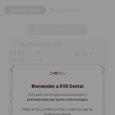
Tabla de productos
Especificaciones
Añadir selección a la cesta
Lupas Magnifying - X2.5
Ref DVD:
3102790
45,00 €
Ref fab:
HY-07104
Cantidad:
Bienvenido a DVD Dental
Lupas Magnifying - X3.5
Ref DVD:
3102791
45,00 €
Esta web está dirigida exclusivamente a
profesionales del sector odontológico
Ref fab:
HY-07106
Pulse en 'Soy profesional' para confirmar que es
Producto no disponible
profesional dental.
Disp. estimada: 23-08-2026