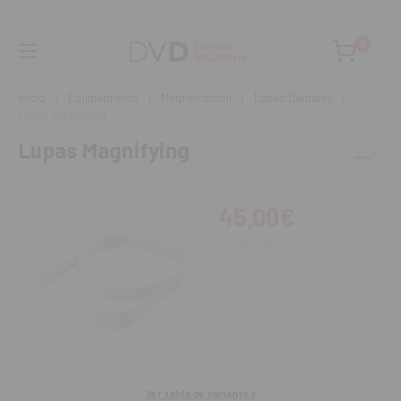
Asesoramiento personalizado
0
Inicio
Equipamiento
Magnificación
Lupas Dentales
Lupas Magnifying
Lupas Magnifying
45,00€
54,45€
IVA incl.
Ver tabla de variantes