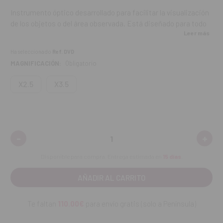
Instrumento óptico desarrollado para facilitar la visualización
de los objetos o del área observada. Está diseñado para todo
Leer más
el trabajo de precisión y mejora el rendimiento del dentista en
los procedimientos técnicos.
Ha seleccionado
Ref. DVD
MAGNIFICACIÓN:
Obligatorio
Características:
X2.5
X3.5
El ajuste de velcro permite asegurar el microscopio
cómodamente en la frente.
La lupa es desmontable para facilitar la alineación de los
ojos con el objeto o área observada.
Las lentes irrompibles protegen los ojos, impiden la fatiga y
-
+
Disminuir
Aume
permiten ver el color exacto de los objetos.
cantidad:
canti
Ligera, peso 70g.
Disponible para compra. Entrega estimada en
15 días
.
Disponible en dos aumentos: x2.5 y x3.5.
Contenido:
la lupa.
Te faltan
110.00€
para envío gratis (solo a Península)