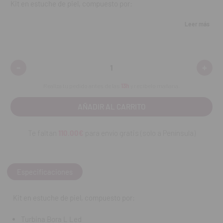
Kit en estuche de piel, compuesto por:
Turbina Bora L Led
Leer más
Acoplamiento Unifix 4 orificios
Contra-ángulo 1:1 con luz
Engrasador Lubrimed
-
+
Disminuir
Aumen
cantidad:
cantid
REF. FAB: 1700843-001
Realiza tu pedido antes de las
13h
y recíbelo mañana.
Te faltan
110.00€
para envío gratis (solo a Península)
Especificaciones
Kit en estuche de piel, compuesto por:
Turbina Bora L Led