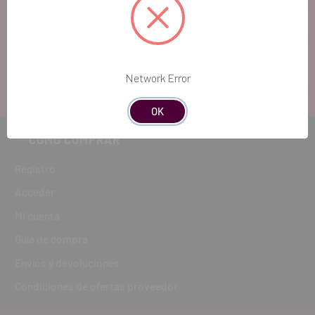
cualquier duda, estaremos encantados de
atenderte!
ATENCIÓN AL CLIENTE
Network Error
900 300 475
OK
CÓMO COMPRAR
Registro
Acceder
Mi cuenta
Guía de compra
Envíos y devoluciones
Condiciones de ofertas proveedor