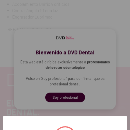
Acoplamiento Unifix 4 orificios
Contra-ángulo 1:1 con luz
Engrasador Lubrimed
REF. FAB: 1700843-001
Bienvenido a DVD Dental
Esta web está dirigida exclusivamente a
profesionales
del sector odontológico
Pulse en 'Soy profesional' para confirmar que es
profesional dental.
Soy profesional
EL FUTURO
DENTAL.
Si quieres hacernos sugerencias o tienes