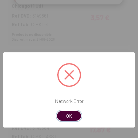
Chicago (1 Ud)
Ref DVD:
3149861
3,57 €
Ref fab:
C-PKT-4
Producto no disponible
Disp. estimada: 21-08-2026
Instrumentos para modelar PKT nº 1-5 - nº5
Chicago (1 Ud)
Ref DVD:
3149862
3,57 €
Ref fab:
C-PKT-5
Producto no disponible
Disp. estimada: 21-08-2026
Network Error
Instrumentos para modelar PKT nº 1-5 - Pack
OK
variado
Ref DVD:
3149864
17,87 €
Ref fab:
C-PKT-ASST