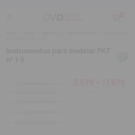
Asesoramiento personalizado
0
Inicio
Clínica
Impresión
Ceras de Mordida
Instrumentos
para modelar PKT nº 1-5
Instrumentos para modelar PKT
nº 1-5
3,57€ - 17,87€
4,32€ - 21,62€
IVA incl.