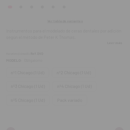
Ver tabla de variantes
Instrumentos para el modelado de ceras dentales por adición
según el método de Peter K Thomas.
Leer más
Contenido:
un instrumento individual o el kit de 5 unidades
Ha seleccionado
Ref. DVD
variadas (incluye una pieza de cada).
MODELO:
Obligatorio
nº1 Chicago (1 Ud)
nº2 Chicago (1 Ud)
nº3 Chicago (1 Ud)
nº4 Chicago (1 Ud)
nº5 Chicago (1 Ud)
Pack variado