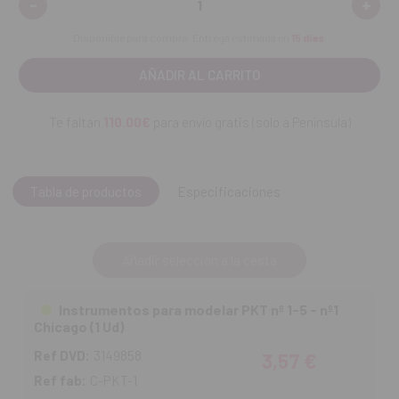
-
+
Disminuir
Aume
cantidad:
canti
Disponible para compra. Entrega estimada en
15 días
.
Te faltan
110.00€
para envío gratis (solo a Península)
Tabla de productos
Especificaciones
Añadir selección a la cesta
Instrumentos para modelar PKT nº 1-5 - nº1
Chicago (1 Ud)
Ref DVD:
3149858
3,57 €
Ref fab:
C-PKT-1