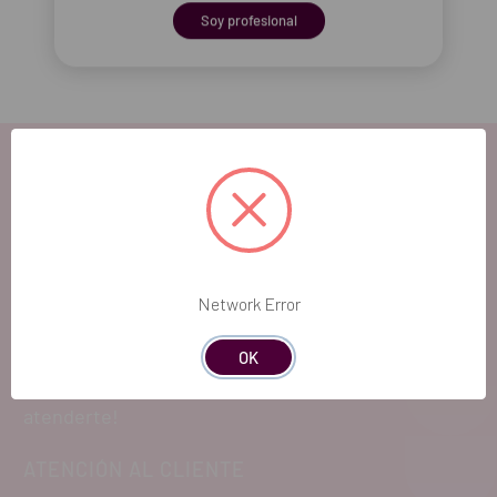
Soy profesional
EL FUTURO
DENTAL.
Network Error
Si quieres hacernos sugerencias o tienes
OK
cualquier duda, estaremos encantados de
atenderte!
ATENCIÓN AL CLIENTE