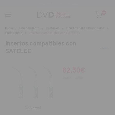
Asesoramiento personalizado
0
Inicio
Equipamiento
Profilaxis
Insertos para Ultrasonidos
Endodoncia
Insertos compatibles con SATELEC
Insertos compatibles con
SATELEC
62,30€
75,38€
IVA incl.