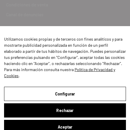
Condiciones de venta
Canal de denuncias
Utilizamos cookies propias y de terceros con fines analíticos y para
mostrarte publicidad personalizada en función de un perfil
elaborado a partir de tus hábitos de navegación. Puedes personalizar
tus preferencias pulsando en "Configurar", aceptar todas las cookies
haciendo clic en "Aceptar", o rechazarlas seleccionando "Rechazar".
Para más información consulta nuestra
Política de Privacidad y
Cookies
.
Aviso Legal
Política de Privacidad y Cookies
Configurar
Condiciones de compra
Rechazar
Configurar
Aceptar