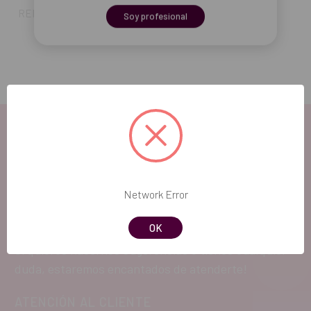
REF. FAB: 1600037-006
Soy profesional
EL FUTURO
Network Error
DENTAL.
OK
Si quieres hacernos sugerencias o tienes cualquier
duda, estaremos encantados de atenderte!
ATENCIÓN AL CLIENTE