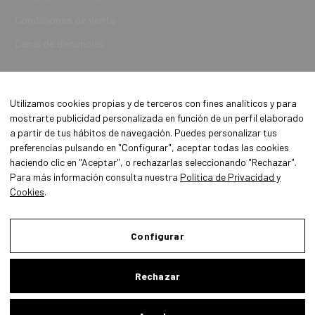
Condiciones de venta
Canal de denuncias
Utilizamos cookies propias y de terceros con fines analíticos y para
mostrarte publicidad personalizada en función de un perfil elaborado
a partir de tus hábitos de navegación. Puedes personalizar tus
preferencias pulsando en "Configurar", aceptar todas las cookies
haciendo clic en "Aceptar", o rechazarlas seleccionando "Rechazar".
Para más información consulta nuestra
Política de Privacidad y
Cookies
.
Aviso Legal
Política de Privacidad y Cookies
Configurar
Condiciones de compra
Rechazar
Configurar