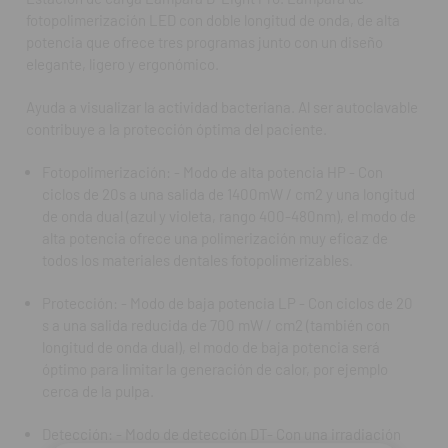
pulpa.
fotopolimerización LED con doble longitud de onda, de alta
potencia que ofrece tres programas junto con un diseño
Detección: - Modo de detección DT- Con una irradiación
elegante, ligero y ergonómico.
continua de 60s y luz UV (violeta) cercana, el modo de
detección ayudará a los dentistas a visualizar la actividad
Ayuda a visualizar la actividad bacteriana. Al ser autoclavable
bacteriana y los materiales fluorescentes dentales.
contribuye a la protección óptima del paciente.
Propiedades:
Fotopolimerización: - Modo de alta potencia HP - Con
ciclos de 20s a una salida de 1400mW / cm2 y una longitud
Ligera: peso de 90g y una pieza de mano muy delgada, D-
de onda dual (azul y violeta, rango 400-480nm), el modo de
Light Pro se puede manejar como un instrumento y ofrece un
alta potencia ofrece una polimerización muy eficaz de
excelente acceso intraoral y comodidad tanto para el
todos los materiales dentales fotopolimerizables.
paciente como para el clínico.
Protección: - Modo de baja potencia LP - Con ciclos de 20
Recarga de la batería: Con dos baterías en el paquete
s a una salida reducida de 700 mW / cm2 (también con
estándar y un fácil sistema de encendido y apagado, nunca
longitud de onda dual), el modo de baja potencia será
ha sido tan fácil evitar quedarse sin energía: siempre tiene
óptimo para limitar la generación de calor, por ejemplo
una batería en uso y una carga! La estación de carga
cerca de la pulpa.
también incluye dos puertos de carga para la carga
simultánea durante la noche.
Detección: - Modo de detección DT- Con una irradiación