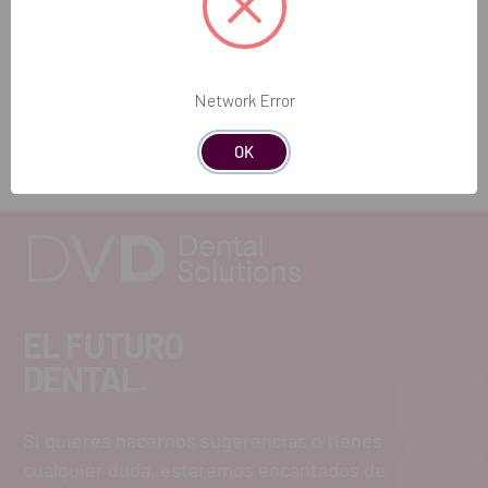
condiciones óptimas de higiene.
REF. FAB: 901415
Network Error
OK
EL FUTURO
DENTAL.
Si quieres hacernos sugerencias o tienes
cualquier duda, estaremos encantados de