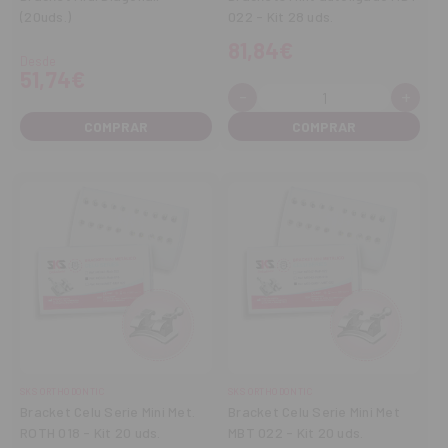
(20uds.)
022 - Kit 28 uds.
81,84€
Desde
51,74€
-
+
Cantidad:
Disminuir
Aume
cantidad
cant
COMPRAR
SKS ORTHODONTIC
SKS ORTHODONTIC
Bracket Celu Serie Mini Met.
Bracket Celu Serie Mini Met
ROTH 018 - Kit 20 uds.
MBT 022 - Kit 20 uds.