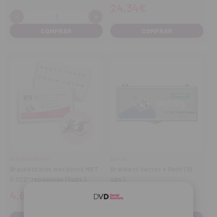
24,34€
-
+
Cantidad:
Disminuir
Aumentar
cantidad
cantidad
COMPRAR
SKS ORTHODONTIC
ADITEK
Brackets mini metálicos MBT
Brackets Vector + Roth (10
0.022" reposición (5uds.)
uds.)
4,64€
22,26€