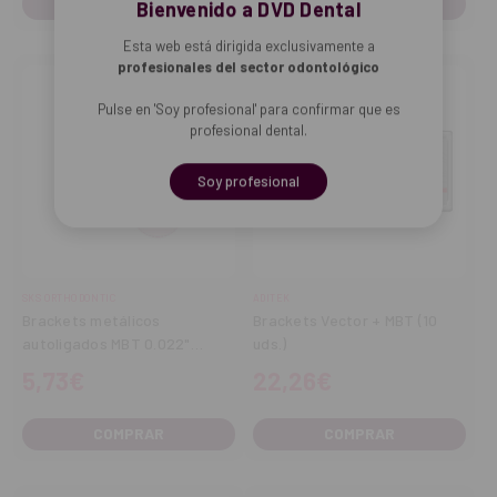
COMPRAR
COMPRAR
Bienvenido a DVD Dental
Esta web está dirigida exclusivamente a
profesionales del sector odontológico
Pulse en 'Soy profesional' para confirmar que es
profesional dental.
Soy profesional
SKS ORTHODONTIC
ADITEK
Brackets metálicos
Brackets Vector + MBT (10
autoligados MBT 0.022"
uds.)
Reposcición
5,73€
22,26€
COMPRAR
COMPRAR