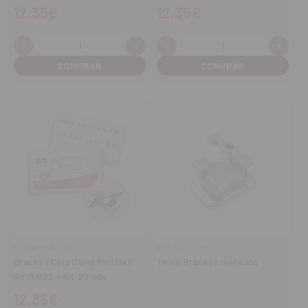
12,35€
12,35€
-
+
-
+
Cantidad:
Cantidad:
Disminuir
Aumentar
Disminuir
Aume
cantidad
cantidad
cantidad
cant
SKS ORTHODONTIC
ASTAR ORTHODONTICS
Bracket Celu Serie Mini Met
Thino Bracket metálico
Roth 022 - Kit 20 uds.
12,35€