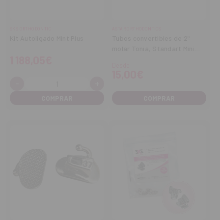
SKS ORTHODONTIC
ASTAR ORTHODONTICS
Kit Autoligado Mint Plus
Tubos convertibles de 2º
molar Tonia, Standart Mini
1 188,05€
standart
Desde
15,00€
-
+
Cantidad:
Disminuir
Aumentar
cantidad
cantidad
COMPRAR