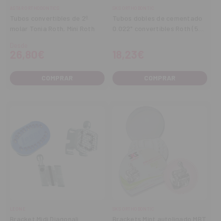
ASTAR ORTHODONTICS
SKS ORTHODONTIC
Tubos convertibles de 2º
Tubos dobles de cementado
molar Tonia Roth, Mini Roth
0.022" convertibles Roth (5
uds.)
Desde
26,80€
18,23€
COMPRAR
COMPRAR
LEONE
SKS ORTHODONTIC
Bracket Midi Diagonali
Brackets Mint autoligado MBT