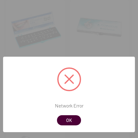
CLARBEN
ORTHO TECHNOLOGY
Brackets metálicos (20 uds.)
Brackets Pinnacle Técnica
Roth (10 un.)
Desde
15,80€
20,96€
Network Error
COMPRAR
COMPRAR
OK