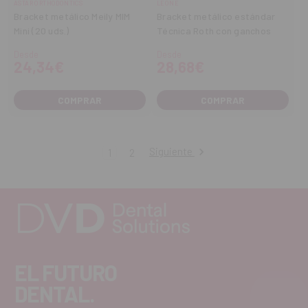
ASTAR ORTHODONTICS
LEONE
Bracket metálico Meily MIM
Bracket metálico estándar
Mini (20 uds.)
Técnica Roth con ganchos
Desde
Desde
24,34€
28,68€
COMPRAR
COMPRAR
Siguiente
1
2
EL FUTURO
DENTAL.