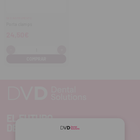
SKS INSTRUMENTS
Porta clamps
24,50€
-
+
Cantidad:
Disminuir
Aumentar
cantidad
cantidad
EL FUTURO
DENTAL.