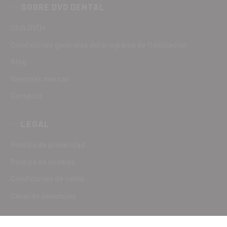
SOBRE DVD DENTAL
Club DVD+
Condiciones generales del programa de fidelización
Blog
Nuestras marcas
Contacto
LEGAL
Política de privacidad
Política de cookies
Condiciones de venta
Canal de denuncias