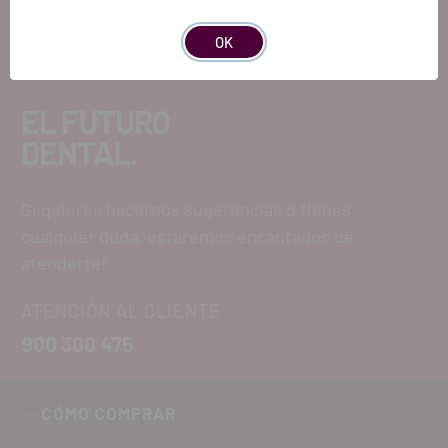
OK
EL FUTURO
DENTAL.
Si quieres hacernos sugerencias o tienes
cualquier duda, estaremos encantados de
atenderte!
ATENCIÓN AL CLIENTE
900 300 475
CÓMO COMPRAR