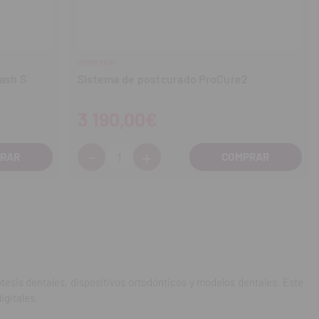
SPRINTRAY
ash S
Sistema de postcurado ProCure2
3 190,00€
-
+
Cantidad:
Disminuir
Aumentar
cantidad
cantidad
tesis dentales, dispositivos ortodónticos y modelos dentales. Este
igitales.