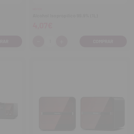
HOFER
Alcohol Isopropílico 99,9% (1L)
4,07€
-
+
Cantidad:
Disminuir
Aumentar
cantidad
cantidad