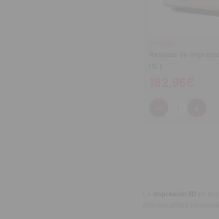
FORMLABS
Resinas de impresi
(1L)
182,96€
-
+
Cantidad:
Disminuir
Aum
cantidad
can
La
impresión 3D
en el c
proceso utiliza tecnolog