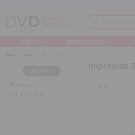
Recibe tu pedido en 24/48 horas
Monta tu clínica ¡Te acompañamos!
Buscar
CLÍNICA
ESPECIALIDADES
Inicio
Equipamiento
Impresión 3D
Impresión 
Aplicar filtros
Filtrando por
Impresoras 3D
Sin filtros aplicados