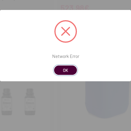
523,98€
OMPRAR
COMPRAR
Network Error
OK