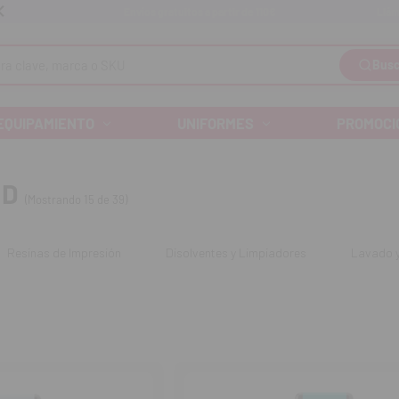
Llám
Envíos gratuitos a partir de 110€
Busc
EQUIPAMIENTO
UNIFORMES
PROMOCI
3D
(Mostrando 15 de 39)
Resinas de Impresión
Disolventes y Limpiadores
Lavado 