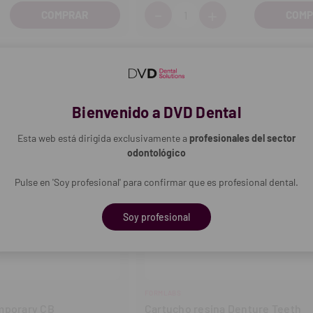
-
+
Cantidad:
entar
Disminuir
Aumentar
tidad
cantidad
cantidad
Bienvenido a DVD Dental
Esta web está dirigida exclusivamente a
profesionales del sector
odontológico
Pulse en 'Soy profesional' para confirmar que es profesional dental.
Soy profesional
FORMLABS
mporary CB
Cartucho resina Denture Teeth