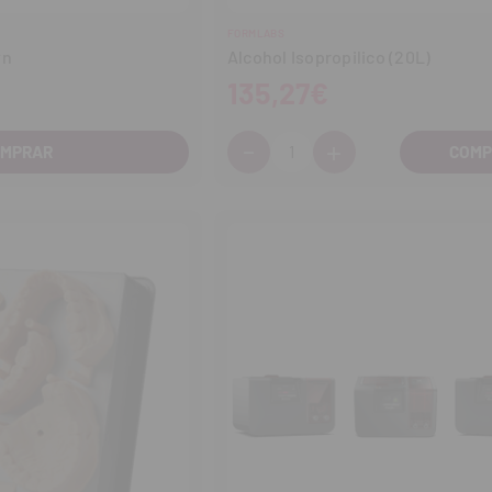
FORMLABS
wn
Alcohol Isopropilico (20L)
135,27€
-
+
Cantidad:
OMPRAR
Disminuir
Aumentar
cantidad
cantidad