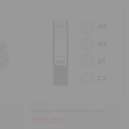
cantidad
cantidad
FORMLABS
Cartucho resina Permanent Crown
1 007,25€