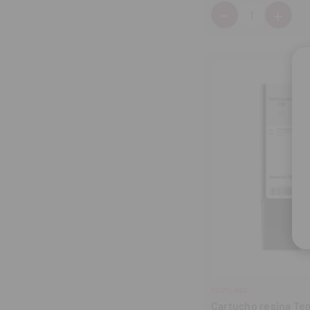
-
+
Cantidad:
Disminuir
Aum
cantidad
can
FORMLABS
Cartucho resina Te