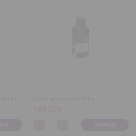
VOCO
dge (1L)
V-Print splint comfort 1000g
488,07€
-
+
Cantidad:
Disminuir
Aumentar