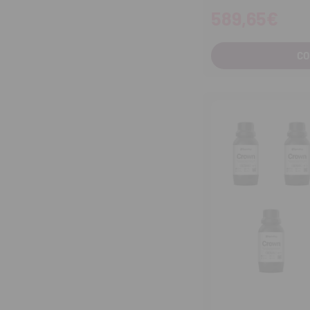
589,65€
C