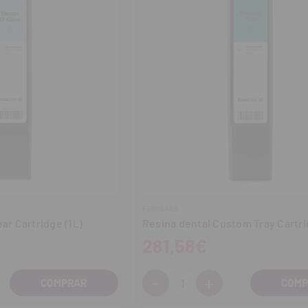
FORMLABS
ar Cartridge (1L)
Resina dental Custom Tray Cartri
281,58€
-
+
Cantidad:
entar
Disminuir
Aumentar