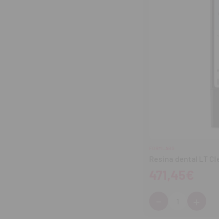
FORMLABS
Resina dental LT Cle
471,45€
-
+
Cantidad:
Disminuir
Aum