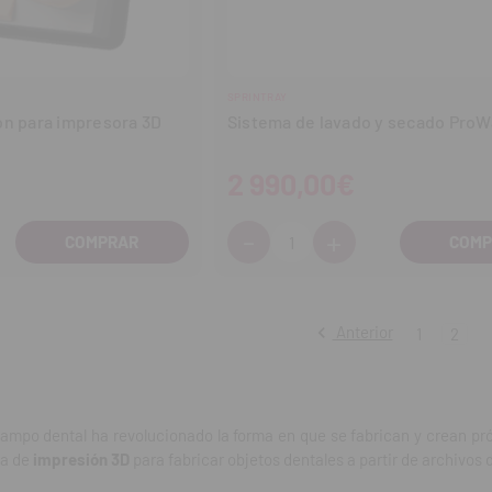
SPRINTRAY
ón para impresora 3D
Sistema de lavado y secado ProW
2 990,00€
-
+
Cantidad:
entar
Disminuir
Aumentar
tidad
cantidad
cantidad
Anterior
1
2
ampo dental ha revolucionado la forma en que se fabrican y crean pró
ía de
impresión 3D
para fabricar objetos dentales a partir de archivos d