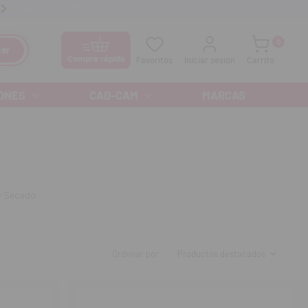
anos GRATIS al
900 300 475
Ofertas especiales cada mes
0
ar
Compra rápida
Favoritos
Iniciar sesión
Carrito
ONES
CAD-CAM
MARCAS
y Secado
Ordenar por: