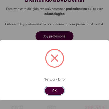
288,33 €
3133672
69330
Esta web está dirigida exclusivamente a
profesionales del sector
odontológico
288,33 €
3133673
69331
Pulse en 'Soy profesional' para confirmar que es profesional dental.
288,33 €
3135109
69332
Soy profesional
288,33 €
3135110
69333
288,33 €
3135111
69334
288,33 €
3135129
69361
Network Error
288,33 €
3135130
69362
OK
288,33 €
3135131
69363
288,33 €
3135133
69365