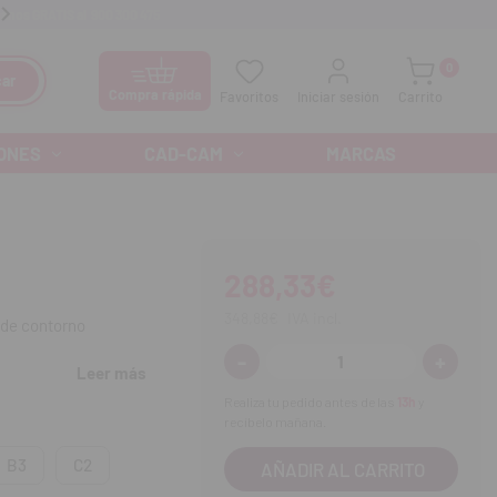
anos GRATIS al
900 300 475
Ofertas especiales cada mes
0
ar
Compra rápida
Favoritos
Iniciar sesión
Carrito
ONES
CAD-CAM
MARCAS
288,33€
348,88€
IVA incl.
 de contorno
-
+
Disminuir
Aumenta
Leer más
cantidad:
cantidad
Realiza tu pedido antes de las
13h
y
recíbelo mañana.
ontorno anatómico.
B3
C2
 tinción y el