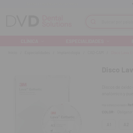
Recibe tu pedido en 24/48 horas
Monta tu clínica ¡Te acompañamos!
Buscar
CLÍNICA
ESPECIALIDADES
Inicio
Especialidades
Implantología
CAD-CAM
Disco Lava E
Disco Lav
Discos de óxido 
anatómico y puen
Ha seleccionado
Ref
Características
COLOR:
Obligator
Elevada trans
A1
A2
Excelente coin
gradiente de 