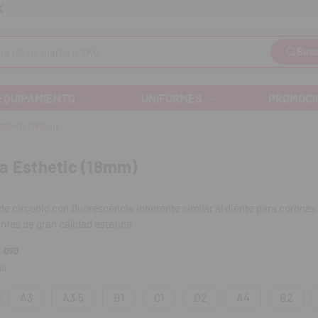
Llám
Envíos gratuitos a partir de 110€
Busc
EQUIPAMIENTO
UNIFORMES
PROMOCI
sthetic (18mm)
a Esthetic (18mm)
de circonio con fluorescencia inherente similar al diente para coronas
tes de gran calidad estética.
. DVD
:
io
lucidez optimizada para restauraciones anteriores y posteriores de c
A3
A3,5
B1
C1
D2
A4
B2
cidencia con la guía VITA® Classic, gracias a la exclusiva tecnología de
tonos integrado.