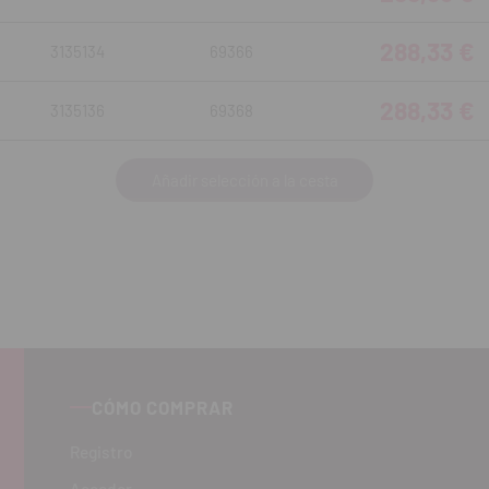
288,33 €
3135134
69366
288,33 €
3135136
69368
Añadir selección a la cesta
CÓMO COMPRAR
Registro
Acceder