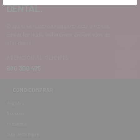
DENTAL.
Si quieres hacernos sugerencias o tienes
cualquier duda, estaremos encantados de
atenderte!
ATENCIÓN AL CLIENTE
900 300 475
CÓMO COMPRAR
Registro
Acceder
Mi cuenta
Guía de compra