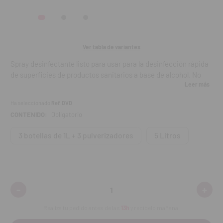
Ver tabla de variantes
Spray desinfectante listo para usar para la desinfección rápida
de superficies de productos sanitarios a base de alcohol. No
Leer más
deja huellas y mantiene el brillante de las superficies.
Ha seleccionado
Ref. DVD
Características:
CONTENIDO:
Obligatorio
Amplia actividad antimicrobiana en 30 segundos (incluido
3 botellas de 1L + 3 pulverizadores
5 Litros
Coronavirus).
Aroma suave y agradable a limón.
Excelente compatibilidad con metales: ideal para piezas de
-
+
Disminuir
Aumen
mano.
cantidad:
cantid
Realiza tu pedido antes de las
13h
y recíbelo mañana.
No deja residuos ni manchas.