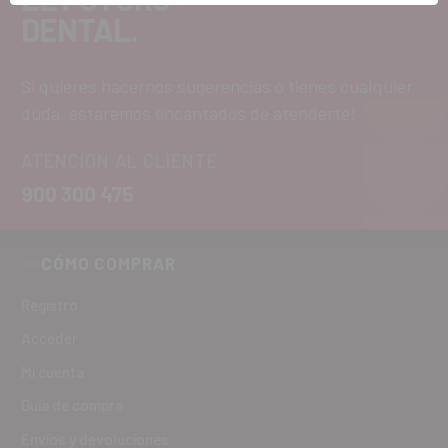
DENTAL.
Si quieres hacernos sugerencias o tienes cualquier
duda, estaremos encantados de atenderte!
ATENCIÓN AL CLIENTE
900 300 475
CÓMO COMPRAR
Registro
Acceder
Mi cuenta
Guía de compra
Envíos y devoluciones