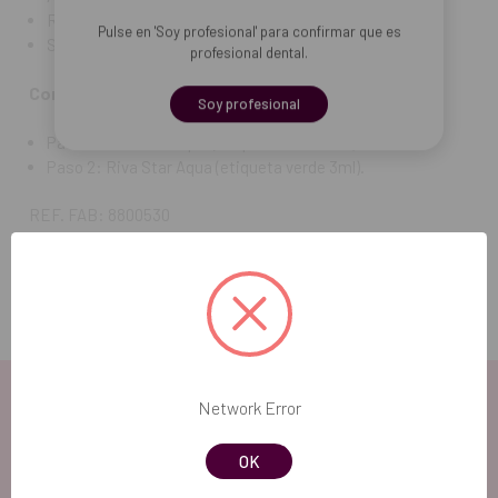
Reduce el riesgo de manchas.
Pulse en 'Soy profesional' para confirmar que es
Sin la base de amoníaco.
profesional dental.
Contenido:
Soy profesional
Paso 1: Riva Star Aqua (etiqueta azul 1,5ml).
Paso 2: Riva Star Aqua (etiqueta verde 3ml).
REF. FAB: 8800530
Network Error
OK
EL FUTURO