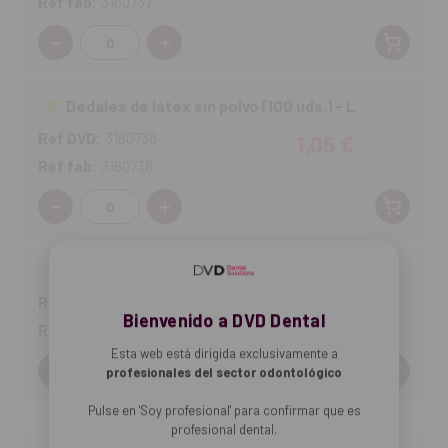
Ref fab:
3160737
Cantidad:
Dedales de látex sin polvo (100 uds.) - L
Ref DVD:
3160738
1,05 €
Ref fab:
3160738
Cantidad:
Dedales de látex sin polvo (100 uds.) - XL
Ref DVD:
3160739
1,05 €
Bienvenido a DVD Dental
Ref fab:
3160739
Esta web está dirigida exclusivamente a
Cantidad:
profesionales del sector odontológico
Pulse en 'Soy profesional' para confirmar que es
profesional dental.
Añadir selección a la cesta