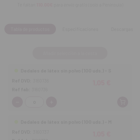
Te faltan
110.00€
para envío gratis (solo a Península)
Tabla de productos
Especificaciones
Descargas
Añadir selección a la cesta
Dedales de látex sin polvo (100 uds.) - S
Ref DVD:
3160736
1,05 €
Ref fab:
3160736
Cantidad:
Dedales de látex sin polvo (100 uds.) - M
Ref DVD:
3160737
1,05 €