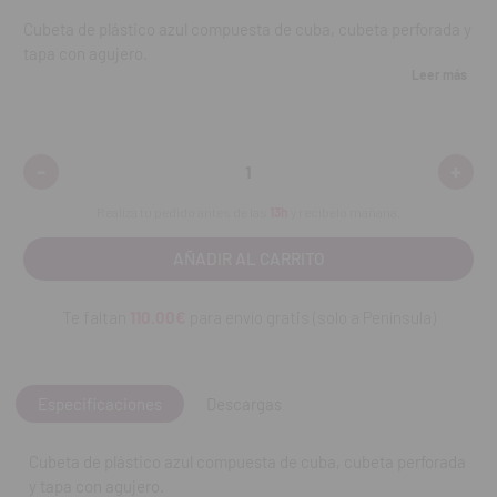
Cubeta de plástico azul compuesta de cuba, cubeta perforada y
tapa con agujero.
Leer más
Cesta con secado de instrumentos.
Esterilizable en autoclave hasta 134°C durante 18 minutos.
Dimensiones: alto 9 cm x ancho 34 cm x profundidad 22 cm.
-
+
Disminuir
Aumen
Capacidad: 3 litros.
cantidad:
cantid
Realiza tu pedido antes de las
13h
y recíbelo mañana.
Contenido:
la cubeta.
REF. FAB: DV-512
Te faltan
110.00€
para envío gratis (solo a Península)
Especificaciones
Descargas
Cubeta de plástico azul compuesta de cuba, cubeta perforada
y tapa con agujero.