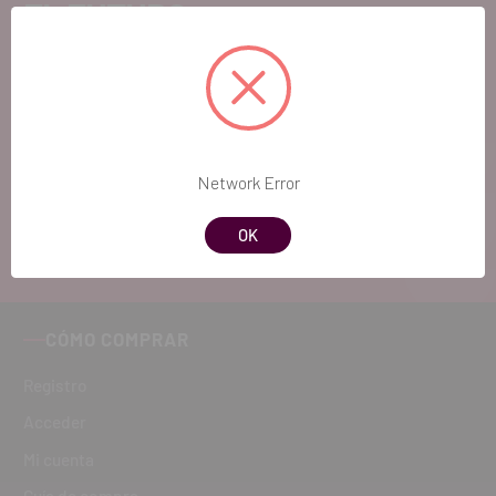
EL FUTURO
DENTAL.
Si quieres hacernos sugerencias o tienes
cualquier duda, estaremos encantados de
atenderte!
Network Error
ATENCIÓN AL CLIENTE
OK
900 300 475
CÓMO COMPRAR
Registro
Acceder
Mi cuenta