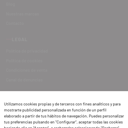
Blog
Nuestras marcas
Contacto
LEGAL
Política de privacidad
Política de cookies
Condiciones de venta
Canal de denuncias
Utilizamos cookies propias y de terceros con fines analíticos y para
mostrarte publicidad personalizada en función de un perfil
elaborado a partir de tus hábitos de navegación. Puedes personalizar
tus preferencias pulsando en "Configurar", aceptar todas las cookies
haciendo clic en "Aceptar", o rechazarlas seleccionando "Rechazar".