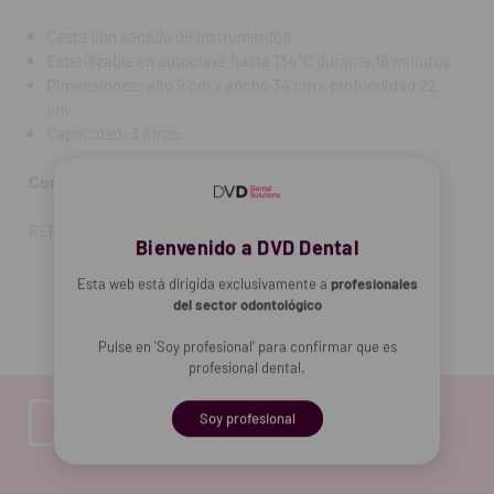
Cesta con secado de instrumentos.
Esterilizable en autoclave hasta 134°C durante 18 minutos.
Dimensiones: alto 9 cm x ancho 34 cm x profundidad 22
cm.
Capacidad: 3 litros.
Contenido:
la cubeta.
REF. FAB: DV-512
Bienvenido a DVD Dental
Esta web está dirigida exclusivamente a
profesionales
del sector odontológico
Pulse en 'Soy profesional' para confirmar que es
profesional dental.
Soy profesional