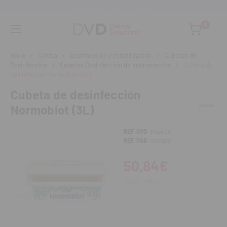
Asesoramiento personalizado
0
Inicio
Clínica
Desinfección y esterilización
Cubetas de
Desinfección
Cubetas Desinfección de Instrumentos
Cubeta de
desinfección Normobiot (3L)
Cubeta de desinfección
Normobiot (3L)
REF. DVD
3152405
REF. FAB.
007863
50,84€
61,52€
IVA incl.