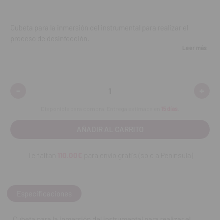
Cubeta para la inmersión del instrumental para realizar el
proceso de desinfección.
Leer más
Características:
Bandeja extraíble.
-
+
Disminuir
Aumen
Elaborada con materiales resistentes al líquido esterilizante.
cantidad:
cantid
Se suministra en estado no estéril.
Disponible para compra. Entrega estimada en
15 días
.
Dimensiones: 35x26x14cm
Capacidad: 3L.
Contenido:
una unidad.
Te faltan
110.00€
para envío gratis (solo a Península)
REF. FAB: 007863
Especificaciones
Cubeta para la inmersión del instrumental para realizar el