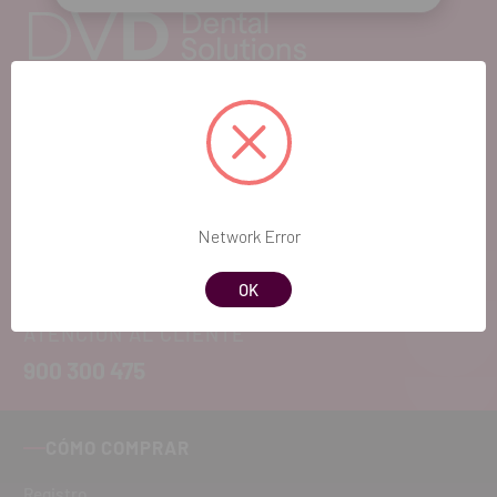
EL FUTURO
DENTAL.
Si quieres hacernos sugerencias o tienes
Network Error
cualquier duda, estaremos encantados de
atenderte!
OK
ATENCIÓN AL CLIENTE
900 300 475
CÓMO COMPRAR
Registro