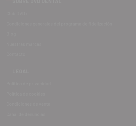
SOBRE DVD DENTAL
Club DVD+
Condiciones generales del programa de fidelización
Blog
Nuestras marcas
Contacto
LEGAL
Política de privacidad
Política de cookies
Condiciones de venta
Canal de denuncias