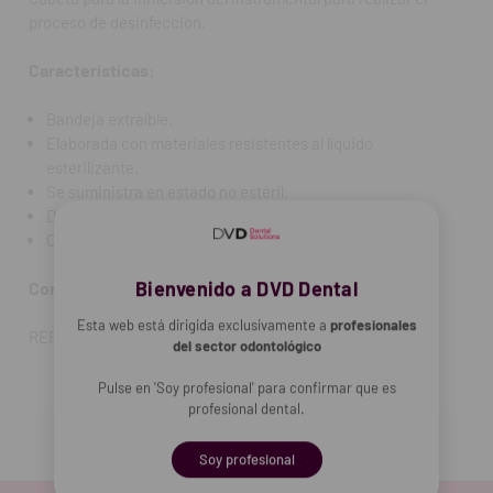
proceso de desinfección.
Características:
Bandeja extraíble.
Elaborada con materiales resistentes al líquido
esterilizante.
Se suministra en estado no estéril.
Dimensiones: 35x26x14cm
Capacidad: 3L.
Bienvenido a DVD Dental
Contenido:
una unidad.
Esta web está dirigida exclusivamente a
profesionales
REF. FAB: 007863
del sector odontológico
Pulse en 'Soy profesional' para confirmar que es
profesional dental.
Soy profesional