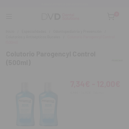
Asesoramiento personalizado
0
Inicio
Especialidades
Odontopediatría y Prevención
Colutorios y Antisépticos Bucales
Colutorio Parogencyl Control
(500ml)
Colutorio Parogencyl Control
(500ml)
7,34€ - 12,00€
8,88€ - 14,52€
IVA incl.