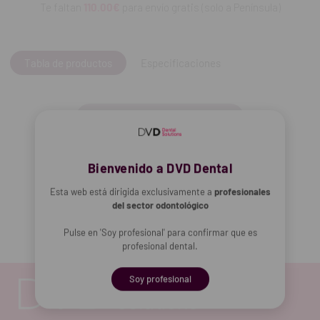
Te faltan
110.00€
para envío gratis (solo a Península)
Contiene:
500 ml.
Tabla de productos
Especificaciones
Añadir selección a la cesta
Bienvenido a DVD Dental
Añadir selección a la cesta
Esta web está dirigida exclusivamente a
profesionales
del sector odontológico
Pulse en 'Soy profesional' para confirmar que es
profesional dental.
Soy profesional