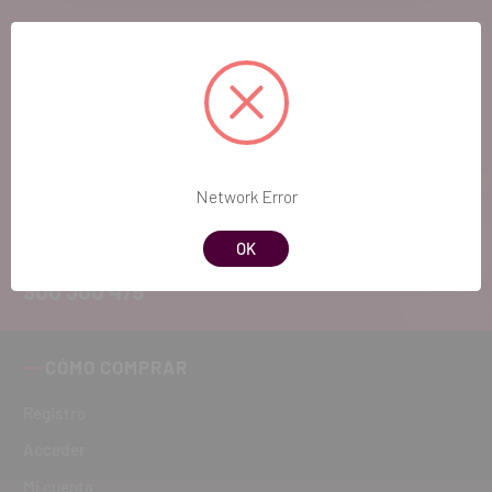
EL FUTURO
DENTAL.
Si quieres hacernos sugerencias o tienes
cualquier duda, estaremos encantados de
Network Error
atenderte!
OK
ATENCIÓN AL CLIENTE
900 300 475
CÓMO COMPRAR
Registro
Acceder
Mi cuenta