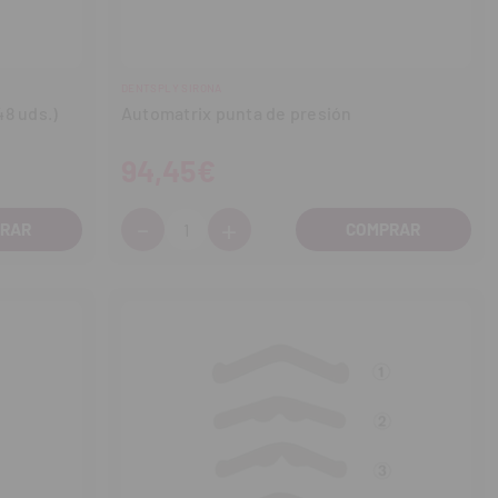
DENTSPLY SIRONA
48 uds.)
Automatrix punta de presión
94,45€
-
+
Cantidad:
Disminuir
Aumentar
cantidad
cantidad