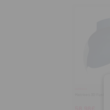
cantidad
can
GARRISON
Matrices 3D Fusión 
58,98€