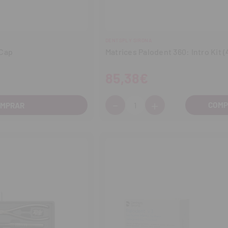
DENTSPLY SIRONA
rCap
Matrices Palodent 360: Intro Kit (
85,38€
-
+
Cantidad:
OMPRAR
Disminuir
Aumentar
cantidad
cantidad