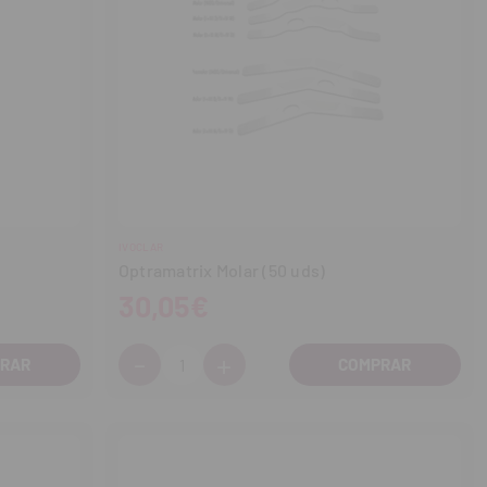
IVOCLAR
Optramatrix Molar (50 uds)
30,05€
-
+
Cantidad:
Disminuir
Aumentar
cantidad
cantidad