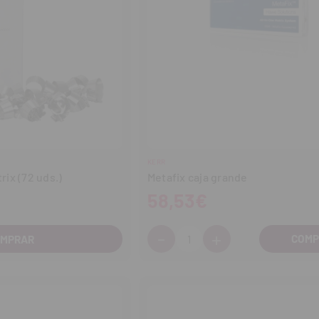
KERR
ix (72 uds.)
Metafix caja grande
58,53€
-
+
Cantidad:
OMPRAR
Disminuir
Aumentar
cantidad
cantidad