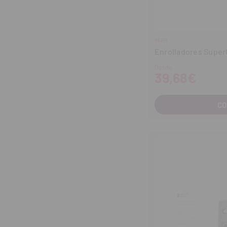
KERR
Enrolladores Supe
Desde
39,68€
C