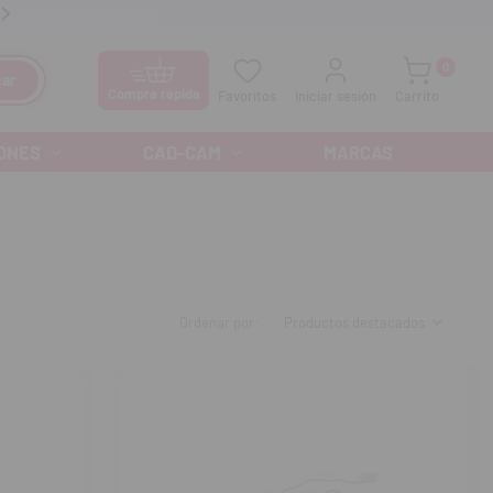
anos GRATIS al
900 300 475
Ofertas especiales cada mes
0
ar
Compra rápida
Favoritos
Iniciar sesión
Carrito
ONES
CAD-CAM
MARCAS
Ordenar por: