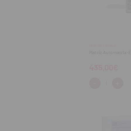
DENTSPLY SIRONA
Matriz Automatrix-
435,00€
-
+
Cantidad:
Disminuir
Aum
cantidad
can