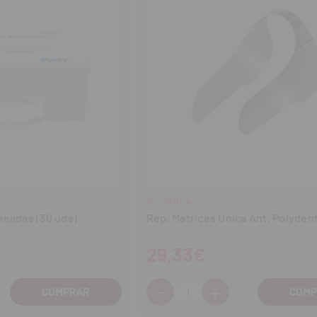
POLYDENTIA
neadas (30 uds)
Rep. Matrices Única Ant. Polydent
29,33€
-
+
Cantidad:
entar
Disminuir
Aumentar