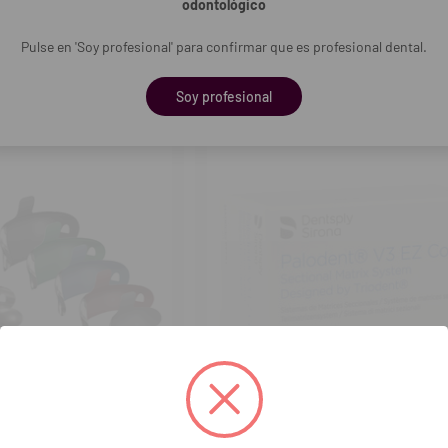
odontológico
Pulse en 'Soy profesional' para confirmar que es profesional dental.
COMPRAR
entar
tidad
Soy profesional
DENTSPLY SIRONA