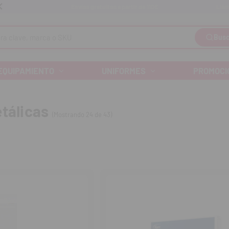
Llám
Envíos gratuitos a partir de 110€
Busc
EQUIPAMIENTO
UNIFORMES
PROMOCI
tálicas
(Mostrando 24 de 43)