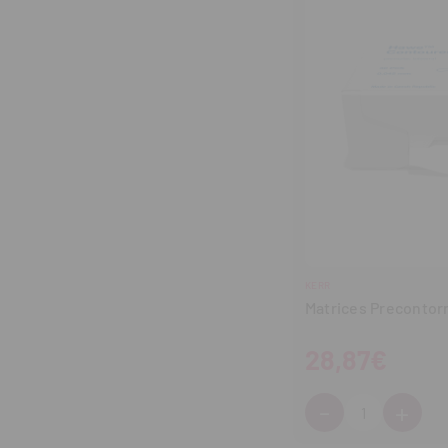
KERR
Matrices Precontor
28,87€
-
+
Cantidad:
Disminuir
Aum