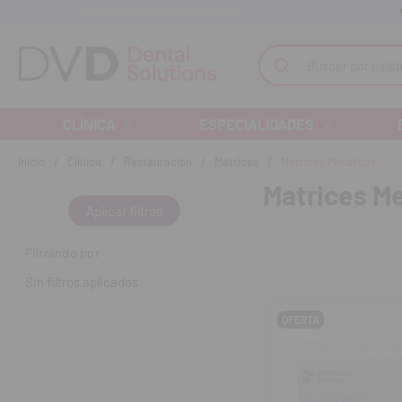
Recibe tu pedido en 24/48 horas
Monta tu clínica ¡Te acompañamos!
Buscar
CLÍNICA
ESPECIALIDADES
Inicio
Clínica
Restauración
Matrices
Matrices Metálicas
Matrices Me
Aplicar filtros
Filtrando por
Sin filtros aplicados
OFERTA