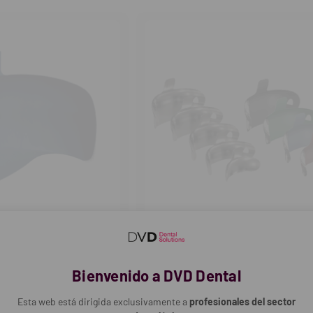
tidad
cantidad
cantidad
ULTRADENT
Azul
Bandas de matrices originales Ha
Bienvenido a DVD Dental
uds.)
Esta web está dirigida exclusivamente a
profesionales del sector
84,00€