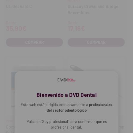
VOCO
RELIANCE
Ufi Gel Hard C
DuraLay Crown and Bridge
Recambios
Desde
Desde
35,90€
17,18€
COMPRAR
COMPRAR
Bienvenido a DVD Dental
Esta web está dirigida exclusivamente a
profesionales
del sector odontológico
Pulse en 'Soy profesional' para confirmar que es
VOCO
SOLVENTUM
Composite Structur 3 Jeringa
Pistola Garant 2 para Protemp
profesional dental.