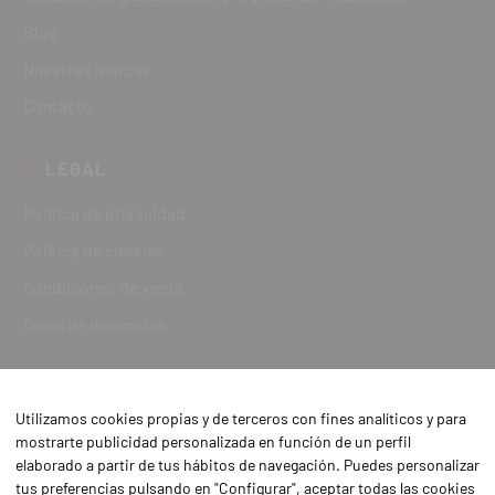
Blog
Nuestras marcas
Contacto
LEGAL
Política de privacidad
Política de cookies
Condiciones de venta
Canal de denuncias
Utilizamos cookies propias y de terceros con fines analíticos y para
mostrarte publicidad personalizada en función de un perfil
elaborado a partir de tus hábitos de navegación. Puedes personalizar
tus preferencias pulsando en "Configurar", aceptar todas las cookies