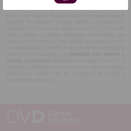
función periodontal y la función estética. Los
materiales para
puentes y coronas
provisionales
están diseñados para
brindar una solución temporal duradera y cómoda para el
paciente. Su aplicación correcta garantiza una protección
adecuada de la estructura dental subyacente y una función
óptima durante el periodo provisional. Proporcionan una
restauración temporal de alta calidad que cumple con los
requisitos clínicos y estéticos necesarios para asegurar la
salud bucal del paciente. Los
materiales para puentes y
coronas provisionales
desempeñan un papel crucial en la
odontología restauradora, ofreciendo una solución temporal
efectiva que cumple con los estándares de calidad y
funcionalidad requeridos.