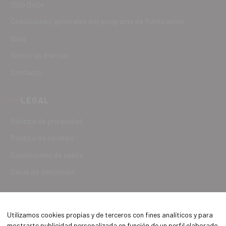
Club DVD+
Condiciones generales del programa de fidelización
Blog
Nuestras marcas
Contacto
LEGAL
Política de privacidad
Política de cookies
Condiciones de venta
Canal de denuncias
Utilizamos cookies propias y de terceros con fines analíticos y para
mostrarte publicidad personalizada en función de un perfil elaborado