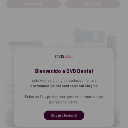
cantidad
cantidad
cantidad
cant
Bienvenido a DVD Dental
VOCO
VOCO
Esta web está dirigida exclusivamente a
Rebilda LC jeringa dentina
Rebilda DC Dentine
profesionales del sector odontológico
(2X5g)
Fluorescente (50g)
Pulse en 'Soy profesional' para confirmar que es
152,10€
218,90€
profesional dental.
-
+
-
+
Cantidad:
Cantidad:
Disminuir
Aumentar
Disminuir
Aume
Soy profesional
cantidad
cantidad
cantidad
cant