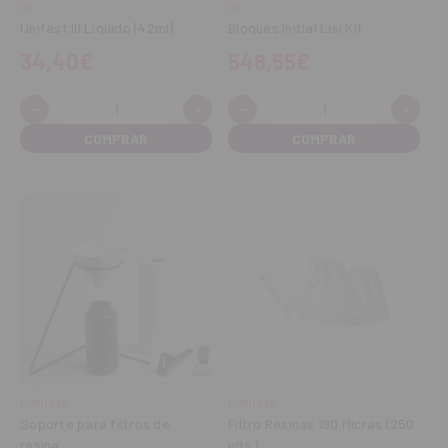
GC
GC
Unifast III Liquido (42ml)
Bloques Initial Lisi Kit
34,40€
548,55€
-
+
-
+
Cantidad:
Cantidad:
Disminuir
Aumentar
Disminuir
Aume
cantidad
cantidad
cantidad
cant
FORMLABS
FORMLABS
Soporte para filtros de
Filtro Resinas 190 Micras (250
resina
uds.)