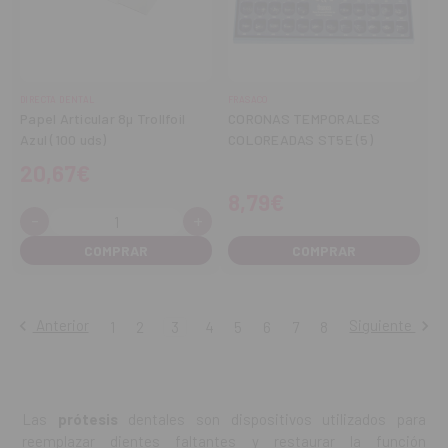
DIRECTA DENTAL
FRASACO
Papel Articular 8µ Trollfoil
CORONAS TEMPORALES
Azul (100 uds)
COLOREADAS ST5E (5)
20,67€
8,79€
-
+
Cantidad:
Disminuir
Aumentar
cantidad
cantidad
COMPRAR
Anterior
Siguiente
1
2
3
4
5
6
7
8
Las
prótesis
dentales son dispositivos utilizados para
reemplazar dientes faltantes y restaurar la función