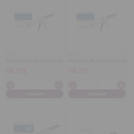
VOCO
VOCO
Structur 2 QM Jeringa B1 (8 g)
Structur 2 QM Jeringa A2 (8 g)
46,70€
46,70€
-
+
-
+
Cantidad:
Cantidad:
Disminuir
Aumentar
Disminuir
Aume
cantidad
cantidad
cantidad
cant