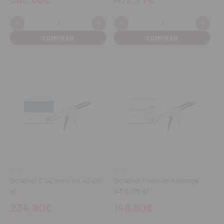
-
+
-
+
Cantidad:
Cantidad:
Disminuir
Aumentar
Disminuir
Aume
cantidad
cantidad
cantidad
cant
VOCO
VOCO
Structur 2 SC Intro Kit A2 (75
Structur Premium Recarga
g)
A3,5 (75 g)
234,80€
149,80€