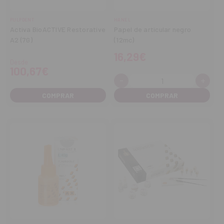
PULPDENT
HANEL
Activa BioACTIVE Restorative
Papel de articular negro
A2 (7G)
(12mc)
16,29€
Desde
100,67€
-
+
Cantidad:
Disminuir
Aume
cantidad
cant
COMPRAR