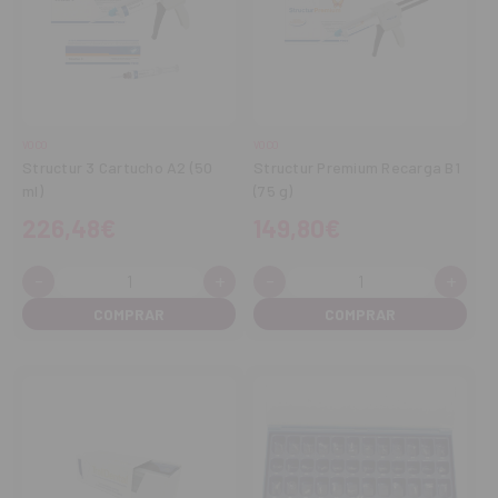
VOCO
VOCO
Structur 3 Cartucho A2 (50
Structur Premium Recarga B1
ml)
(75 g)
226,48€
149,80€
-
+
-
+
Cantidad:
Cantidad:
Disminuir
Aumentar
Disminuir
Aume
cantidad
cantidad
cantidad
cant