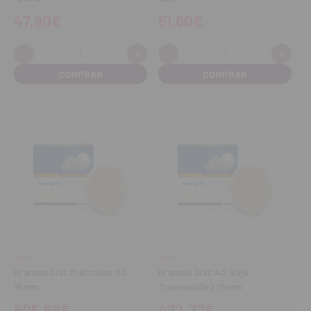
47,90€
51,60€
-
+
-
+
Cantidad:
Cantidad:
Disminuir
Aumentar
Disminuir
Aume
cantidad
cantidad
cantidad
cant
VOCO
VOCO
Grandio Disc Multicolor A2
Grandio Disc A2 Baja
15mm
Translucidez 15mm
505,68€
472,77€