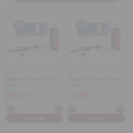
VOCO
VOCO
Rebilda DC Recambio Azul
Rebilda DC Recambio Blanco
(50g)
(50g)
218,90€
218,90€
-
+
-
+
Cantidad:
Cantidad:
Disminuir
Aumentar
Disminuir
Aume
cantidad
cantidad
cantidad
cant