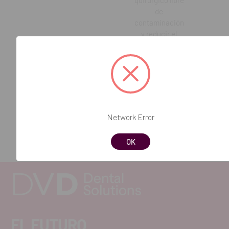
de
contaminación
y reducir el
riesgo de
infecciones. El
bisturí circular
es esencial
para realizar
incisiones
precisas y
Network Error
mejorar los
resultados
OK
quirúrgicos.
EL FUTURO