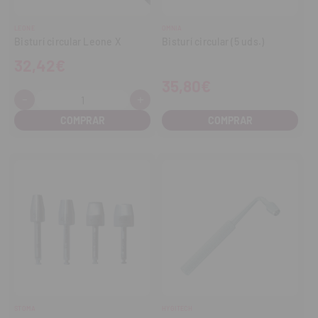
LEONE
OMNIA
Bisturí circular Leone X
Bisturí circular (5 uds.)
32,42€
35,80€
-
+
Cantidad:
Disminuir
Aumentar
cantidad
cantidad
COMPRAR
STOMA
HYGITECH