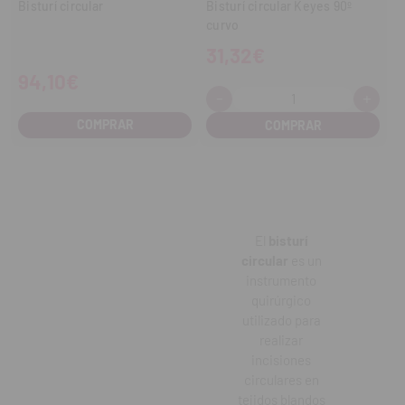
Bisturí circular
Bisturí circular Keyes 90º
curvo
31,32€
94,10€
-
+
Cantidad:
Disminuir
Aume
cantidad
cant
COMPRAR
El
bisturí
circular
es un
instrumento
quirúrgico
utilizado para
realizar
incisiones
circulares en
tejidos blandos