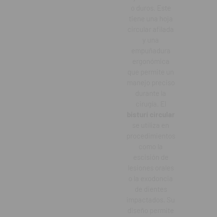
o duros. Este
tiene una hoja
circular afilada
y una
empuñadura
ergonómica
que permite un
manejo preciso
durante la
cirugía. El
bisturí circular
se utiliza en
procedimientos
como la
escisión de
lesiones orales
o la exodoncia
de dientes
impactados. Su
diseño permite