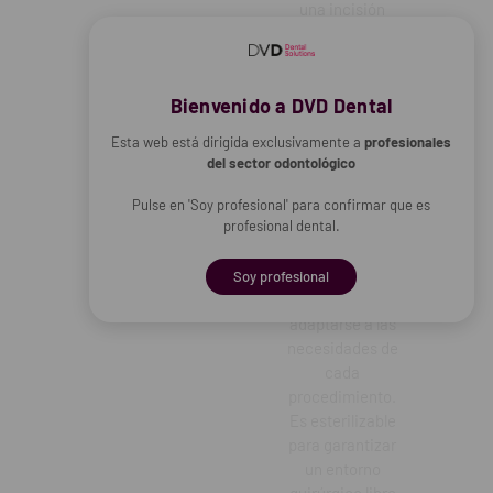
una incisión
suave y
controlada
alrededor de
Bienvenido a DVD Dental
áreas
específicas sin
Esta web está dirigida exclusivamente a
profesionales
dañar los
del sector odontológico
tejidos
circundantes.
Pulse en 'Soy profesional' para confirmar que es
Las hojas están
profesional dental.
disponibles en
diferentes
Soy profesional
diámetros para
adaptarse a las
necesidades de
cada
procedimiento.
Es esterilizable
para garantizar
un entorno
quirúrgico libre