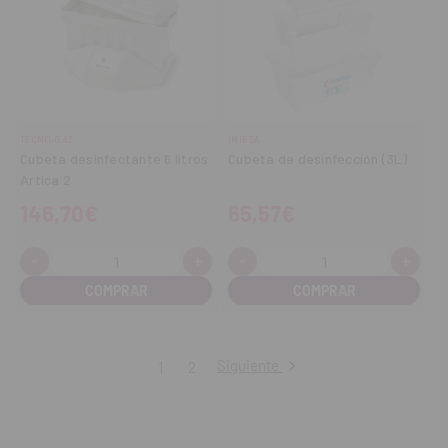
TECNO-GAZ
INIBSA
Cubeta desinfectante 6 litros
Cubeta de desinfección (3L)
Artica 2
146,70€
65,57€
-
+
-
+
Cantidad:
Cantidad:
Disminuir
Aumentar
Disminuir
Aume
cantidad
cantidad
cantidad
cant
Siguiente
1
2