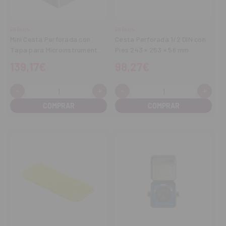
BBRAUN
BBRAUN
Mini Cesta Perforada con
Cesta Perforada 1/2 DIN con
Tapa para Microinstrumental
Pies 243 × 253 × 56 mm
135 × 120 × 47 mm
139,17€
98,27€
-
+
-
+
Cantidad:
Cantidad:
Disminuir
Aumentar
Disminuir
Aume
cantidad
cantidad
cantidad
cant