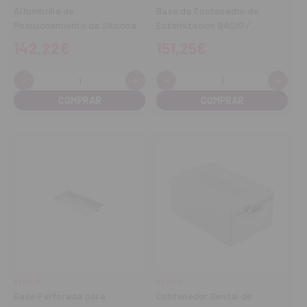
Alfombrilla de
Base de Contenedor de
Posicionamiento de Silicona
Esterilización BASIS /
Estándar DIN 470 × 230 × 30
PRIMELine® Pro 1/2 DIN Altura
142,22€
151,25€
mm
90 mm
-
+
-
+
Cantidad:
Cantidad:
Disminuir
Aumentar
Disminuir
Aume
cantidad
cantidad
cantidad
cant
BBRAUN
BBRAUN
Base Perforada para
Contenedor Dental de