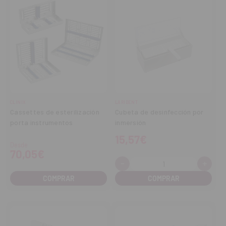
CLINIX
LARIDENT
Cassettes de esterilización
Cubeta de desinfección por
porta instrumentos
inmersión
15,57€
Desde
70,05€
-
+
Cantidad:
Disminuir
Aume
cantidad
cant
COMPRAR