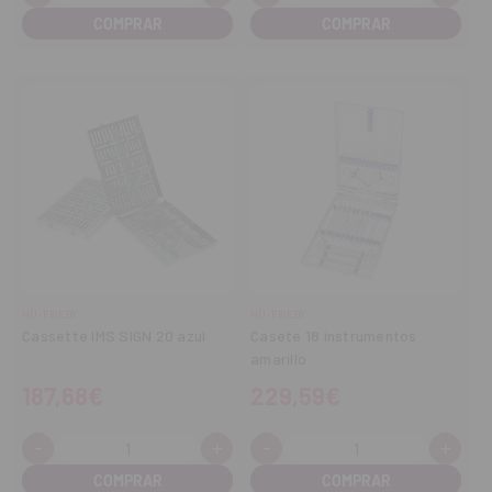
cantidad
cantidad
cantidad
cant
HU-FRIEDY
HU-FRIEDY
Cassette IMS SIGN 20 azul
Casete 18 instrumentos
amarillo
187,68€
229,59€
-
+
-
+
Cantidad:
Cantidad:
Disminuir
Aumentar
Disminuir
Aume
cantidad
cantidad
cantidad
cant