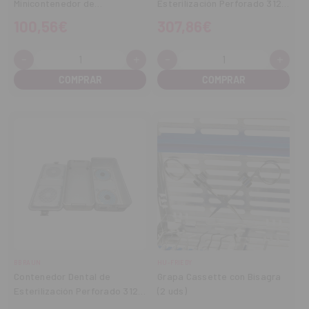
Minicontenedor de
Esterilización Perforado 312 ×
Esterilización Altura 57 mm
190 × 130 mm
100,56€
307,86€
-
+
-
+
Cantidad:
Cantidad:
Disminuir
Aumentar
Disminuir
Aume
cantidad
cantidad
cantidad
cant
BBRAUN
HU-FRIEDY
Contenedor Dental de
Grapa Cassette con Bisagra
Esterilización Perforado 312 ×
(2 uds)
190 × 55 mm