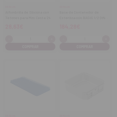
BBRAUN
BBRAUN
Alfombrilla de Silicona con
Base de Contenedor de
Tetones para Mini Cesta 248
Esterilización BASIS 1/2 DIN
× 102 mm
Altura 120 mm
28,63€
184,28€
-
+
-
+
Cantidad:
Cantidad:
Disminuir
Aumentar
Disminuir
Aume
cantidad
cantidad
cantidad
cant
BBRAUN
BBRAUN