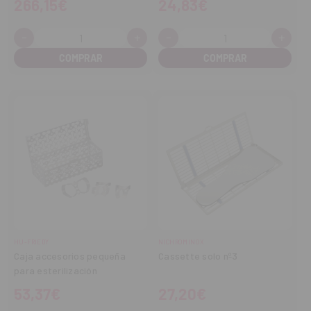
266,15€
24,83€
-
+
-
+
Cantidad:
Cantidad:
Disminuir
Aumentar
Disminuir
Aume
cantidad
cantidad
cantidad
cant
HU-FRIEDY
NICHROMINOX
Caja accesorios pequeña
Cassette solo nº3
para esterilización
53,37€
27,20€