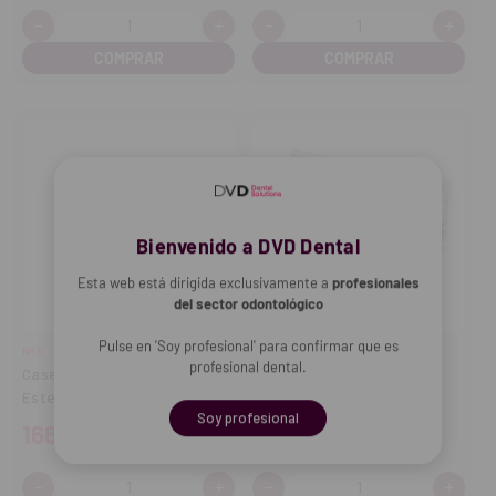
-
+
-
+
Cantidad:
Cantidad:
Disminuir
Aumentar
Disminuir
Aume
cantidad
cantidad
cantidad
cant
Bienvenido a DVD Dental
Esta web está dirigida exclusivamente a
profesionales
del sector odontológico
Pulse en 'Soy profesional' para confirmar que es
NSK
HU-FRIEDY
profesional dental.
Casete Surgic Pro de
Cassette para esterilizar
Esterilización
instrumental azul
Soy profesional
166,62€
128,70€
-
+
-
+
Cantidad:
Cantidad:
Disminuir
Aumentar
Disminuir
Aume