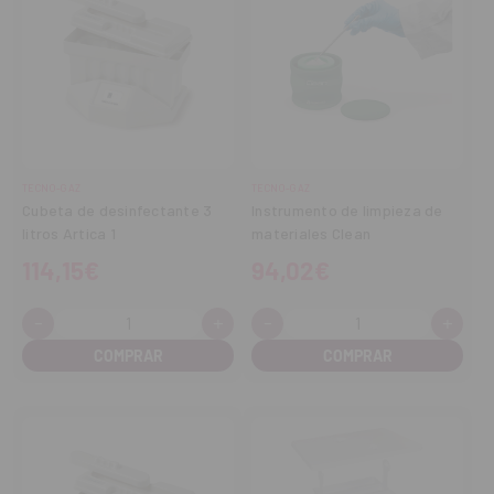
TECNO-GAZ
TECNO-GAZ
Cubeta de desinfectante 3
Instrumento de limpieza de
litros Artica 1
materiales Clean
114,15€
94,02€
-
+
-
+
Cantidad:
Cantidad:
Disminuir
Aumentar
Disminuir
Aume
cantidad
cantidad
cantidad
cant