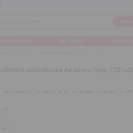
Llám
Envíos gratuitos a partir de 110€
Busc
EQUIPAMIENTO
UNIFORMES
PROMOCI
bles
Chavetas cilíndricas/cónicas de acero inox. (20 uds.)
cilíndricas/cónicas de acero inox. (20 uds
s para la realización de perno-muñón multianclaje con ángulos comple
:
. DVD
io
nar ángulos difíciles.
iferentes sistemas de poste.
nicas
0% de los calcinables y sin emisión de humos.