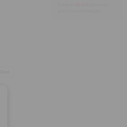
Te faltan
110.00€
para envío
gratis (solo a Península)
aciones volumétricas
 22mm