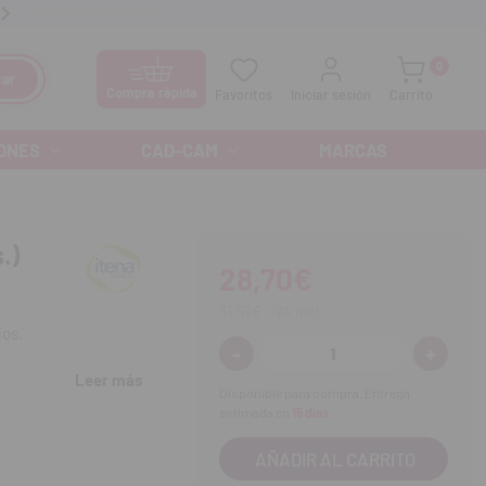
anos GRATIS al
900 300 475
Ofertas especiales cada mes
0
ar
Compra rápida
Favoritos
Iniciar sesión
Carrito
ONES
CAD-CAM
MARCAS
.)
28,70€
31,57€
IVA incl.
jos.
-
+
Disminuir
Aumenta
cantidad:
cantidad
Leer más
Disponible para compra. Entrega
estimada en
15 días
.