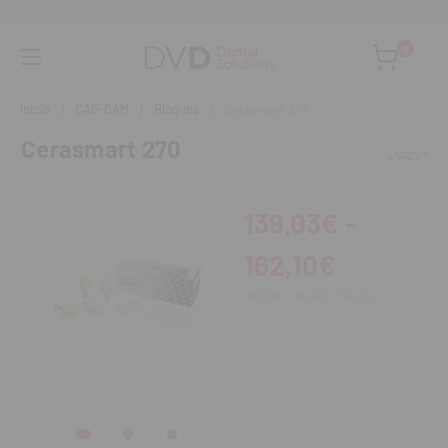
Asesoramiento personalizado
0
Inicio
CAD-CAM
Bloques
Cerasmart 270
Cerasmart 270
139,03€ -
162,10€
168,23€ - 196,14€
IVA incl.