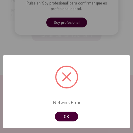
Ref fab:
012584
Pulse en 'Soy profesional' para confirmar que es
profesional dental.
Producto no disponible
Disp. estimada: 26-08-2026
Soy profesional
Añadir selección a la cesta
Network Error
EL FUTURO
OK
DENTAL.