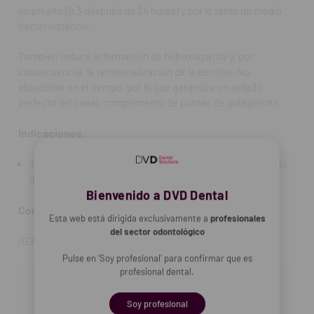
un pH alto (9.3 después de 24 horas) y por lo tanto un medio
bacteriostático.
También induce la formación de hidroxiapatita y, por
consecuencia, la remineralización de la dentina. No
absorbible en el tiempo, por lo que garantiza un sellado
perfecto del canal, complemento de puntas de gutapercha.
Indicaciones:
Tiempo de trabajo de 25 minutos y un tiempo de fraguado
de 2 horas.
Bienvenido a DVD Dental
Contenido:
1 Jeringa de 4g.
Esta web está dirigida exclusivamente a
profesionales
del sector odontológico
REF. FAB: MTA-BSEAL
Pulse en 'Soy profesional' para confirmar que es
profesional dental.
Soy profesional