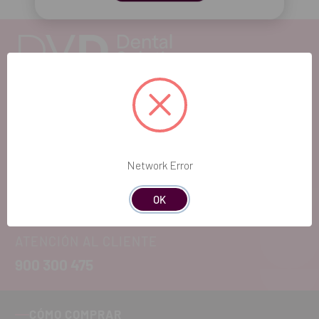
EL FUTURO
DENTAL.
Network Error
Si quieres hacernos sugerencias o tienes
cualquier duda, estaremos encantados de
OK
atenderte!
ATENCIÓN AL CLIENTE
900 300 475
CÓMO COMPRAR