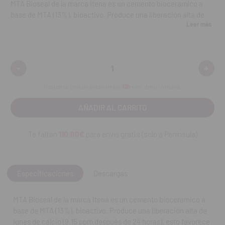
MTA Bioseal de la marca Itena es un cemento bioceramico a
base de MTA (13%), bioactivo. Produce una liberación alta de
Leer más
iones de calcio (9.15 ppm después de 24 horas), esto favorece
un pH alto (9.3 después de 24 horas) y por lo tanto un medio
bacteriostático.
-
+
Disminuir
Aumen
También induce la formación de hidroxiapatita y, por
cantidad:
cantid
consecuencia, la remineralización de la dentina. No absorbible
Realiza tu pedido antes de las
13h
y recíbelo mañana.
en el tiempo, por lo que garantiza un sellado perfecto del canal,
complemento de puntas de gutapercha.
Indicaciones:
Te faltan
110.00€
para envío gratis (solo a Península)
Tiempo de trabajo de 25 minutos y un tiempo de fraguado de
2 horas.
Especificaciones
Descargas
Contenido:
1 Jeringa de 4g.
MTA Bioseal de la marca Itena es un cemento bioceramico a
REF. FAB: MTA-BSEAL
base de MTA (13%), bioactivo. Produce una liberación alta de
iones de calcio (9.15 ppm después de 24 horas), esto favorece