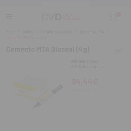
Asesoramiento personalizado
0
Inicio
Clínica
Cementos dentales
Cementos MTA
Cemento MTA Bioseal (4g)
Cemento MTA Bioseal (4g)
REF. DVD
3116506
REF. FAB.
MTA-BSEAL
94,44€
103,88€
IVA incl.