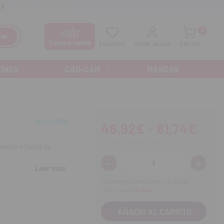
anos GRATIS al
900 300 475
Ofertas especiales cada mes
0
ar
Compra rápida
Favoritos
Iniciar sesión
Carrito
ONES
CAD-CAM
MARCAS
46,92€ - 81,74€
56,77€ - 98,91€
IVA incl.
entos + barra de
-
+
Disminuir
Aumenta
Leer más
cantidad:
cantidad
Disponible para compra. Entrega
estimada en
15 días
.