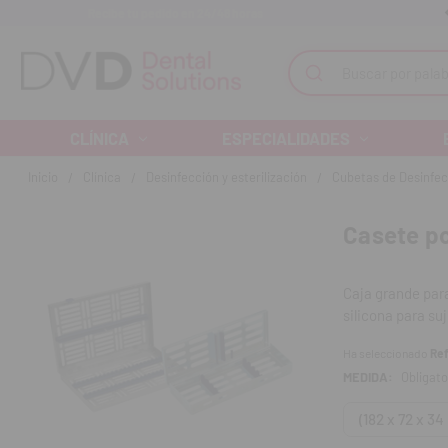
Recibe tu pedido en 24/48 horas
Monta tu clínica ¡Te acompañamos!
Buscar
CLÍNICA
ESPECIALIDADES
Inicio
Clínica
Desinfección y esterilización
Cubetas de Desinfec
Casete p
Caja grande para
silicona para su
Ha seleccionado
Ref
MEDIDA:
Obligato
(182 x 72 x 3