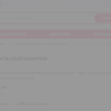
Llám
Envíos gratuitos a partir de 110€
Busc
EQUIPAMIENTO
UNIFORMES
PROMOCI
ción
Cubetas Desinfección de Instrumentos
Casete porta-instrumentos
orta-instrumentos
 instrumentos con bandeja de acero inoxidable + tapa + porta-instrum
jetar los instrumentos.
. DVD
rio
4 mm)
(288 x 182 x 34 mm)