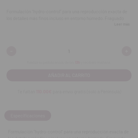
Formulación “hydro-control” para una reproducción exacta de
los detalles más finos incluso en entorno húmedo. Fraguado
Leer más
insensible al contacto con cualquier tipo de guantes,
soluciones retractoras o materiales de obturación.
Estabilidad dimensional excepcional incluso después de 7 días.
-
+
Disminuir
Aumen
cantidad:
cantid
Sistema de cartuchos 4:1 que proporciona una mezcla
Realiza tu pedido antes de las
13h
y recíbelo mañana.
homogénea y una aplicación precisa en boca.
Cartuchos Xantopren Comfort Light CD:
Impresión en 2
tiempos (técnica Wash). Impresiones con técnica de doble
Te faltan
110.00€
para envío gratis (solo a Península)
mezcla. Rebases. Control de espesor.
Contenido:
2 cartuchos x 50 ml + 12 boquillias de mezcla.
Especificaciones
REF. FAB: 50034102
Formulación “hydro-control” para una reproducción exacta de