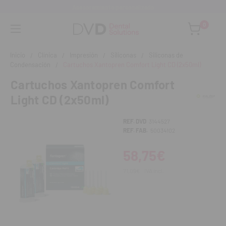
Asesoramiento personalizado
0
Inicio
Clínica
Impresión
Siliconas
Siliconas de
Condensación
Cartuchos Xantopren Comfort Light CD (2x50ml)
Cartuchos Xantopren Comfort
Light CD (2x50ml)
REF. DVD
3144527
REF. FAB.
50034102
58,75€
71,09€
IVA incl.