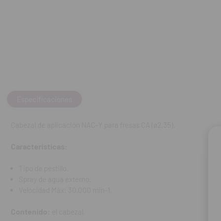
Velocidad Máx
Contenido:
el c
*Apto para cont
REF. FAB: C032
Especificaciones
Cabezal de aplicación NAC-Y para fresas CA (ø2,35).
Características:
Tipo de pestillo.
Spray de agua externo.
Velocidad Máx: 30.000 min-1.
Contenido:
el cabezal.