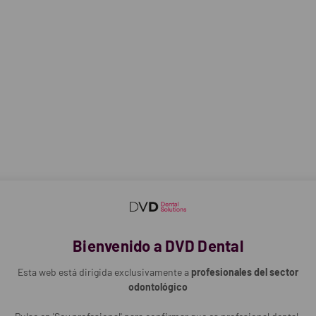
: 30.000 min-1.
abezal.
ra ángulo NAC-EC
(Ref. 8-315).
002
Bienvenido a DVD Dental
Esta web está dirigida exclusivamente a
profesionales del sector
odontológico