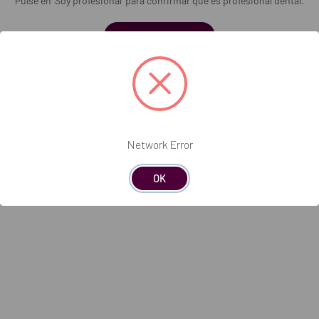
Pulse en 'Soy profesional' para confirmar que es profesional dental.
Soy profesional
Network Error
Total
OK
r al carrito