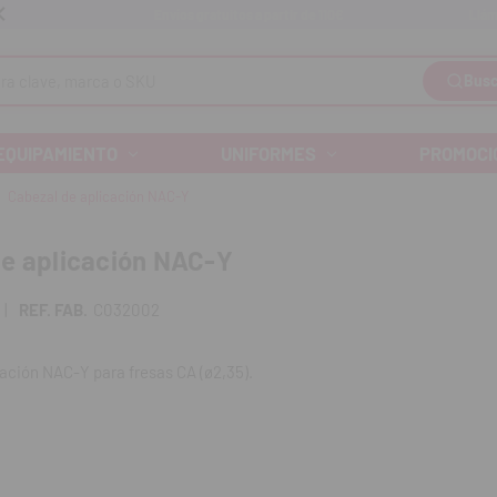
Llám
Envíos gratuitos a partir de 110€
Busc
EQUIPAMIENTO
UNIFORMES
PROMOCI
Cabezal de aplicación NAC-Y
e aplicación NAC-Y
|
REF. FAB.
C032002
ación NAC-Y para fresas CA (ø2,35).
:
lo.
 externo.