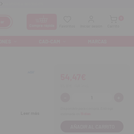
anos GRATIS al
900 300 475
Ofertas especiales cada mes
0
ar
Compra rápida
Favoritos
Iniciar sesión
Carrito
ONES
CAD-CAM
MARCAS
54,47€
65,91€
IVA incl.
-
+
Disminuir
Aumenta
cantidad:
cantidad
Disponible para compra. Entrega
Leer más
estimada en
15 días
.