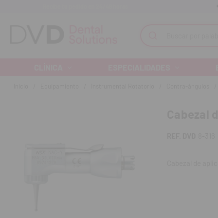
Recibe tu pedido en 24/48 horas
Monta tu clínica ¡Te acompañamos!
Buscar
CLÍNICA
ESPECIALIDADES
Inicio
Equipamiento
Instrumental Rotatorio
Contra-ángulos
Cabezal d
REF. DVD
8-316
Cabezal de aplic
Características
Tipo de pestil
Spray de agua