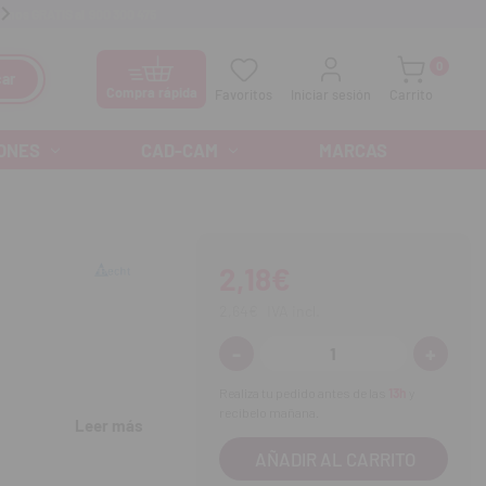
anos GRATIS al
900 300 475
Ofertas especiales cada mes
0
ar
Compra rápida
Favoritos
Iniciar sesión
Carrito
ONES
CAD-CAM
MARCAS
2,18€
2,64€
IVA incl.
-
+
Disminuir
Aumenta
cantidad:
cantidad
Realiza tu pedido antes de las
13h
y
recíbelo mañana.
Leer más