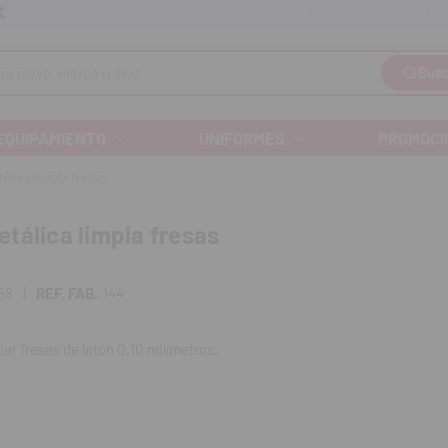
Llám
Envíos gratuitos a partir de 110€
Busc
EQUIPAMIENTO
UNIFORMES
PROMOCI
álica limpia fresas
tálica limpia fresas
58
|
REF. FAB.
144
iar fresas de latón 0,10 milímetros.
idad.