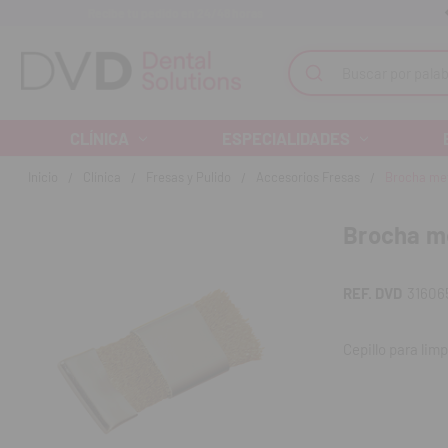
Recibe tu pedido en 24/48 horas
Monta tu clínica ¡Te acompañamos!
Buscar
CLÍNICA
ESPECIALIDADES
Inicio
Clínica
Fresas y Pulido
Accesorios Fresas
Brocha met
Brocha me
REF. DVD
31606
Cepillo para limp
Contenido:
1 un
REF. FAB: 144