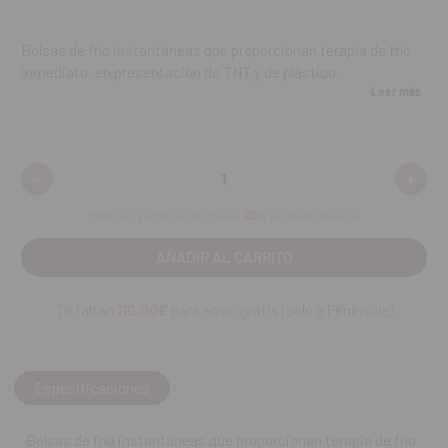
Bolsas de frío instantáneas que proporcionan terapia de frío
inmediato, en presentación de TNT y de plástico.
Leer más
Indicaciones:
Indicadas para reducir la hinchazón y proporcionar confort
-
+
Disminuir
Aumen
después de un procedimiento quirúrgico, hematomas,
cantidad:
cantid
lesiones, desgarros musculares, etc.
Realiza tu pedido antes de las
13h
y recíbelo mañana.
Elimina la necesidad de hielo y puede usarse en cualquier
momento y en cualquier lugar.
Instrucciones:
Te faltan
110.00€
para envío gratis (solo a Península)
Apretar la bolsa con fuerza hasta romper la bolsa interna.
Aplicar sobre la zona deseada.
Especificaciones
Contenido: 24
unidades.
Bolsas de frío instantáneas que proporcionan terapia de frío
REF. FAB: 007701