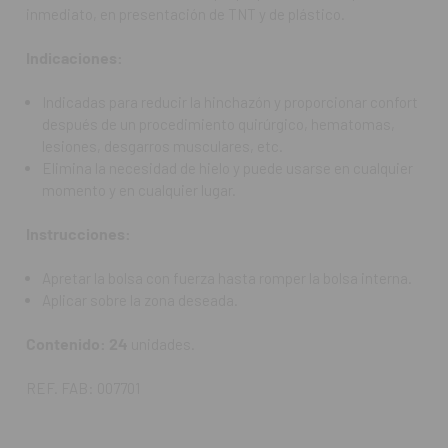
inmediato, en presentación de TNT y de plástico.
Indicaciones:
Indicadas para reducir la hinchazón y proporcionar confort
después de un procedimiento quirúrgico, hematomas,
lesiones, desgarros musculares, etc.
Elimina la necesidad de hielo y puede usarse en cualquier
momento y en cualquier lugar.
Instrucciones:
Apretar la bolsa con fuerza hasta romper la bolsa interna.
Aplicar sobre la zona deseada.
Contenido: 24
unidades.
REF. FAB: 007701