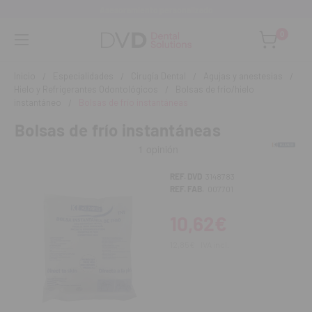
Asesoramiento personalizado
0
Inicio
Especialidades
Cirugía Dental
Agujas y anestesias
Hielo y Refrigerantes Odontológicos
Bolsas de frío/hielo
instantáneo
Bolsas de frío instantáneas
Bolsas de frío instantáneas
REF. DVD
3148783
REF. FAB.
007701
10,62€
12,85€
IVA incl.