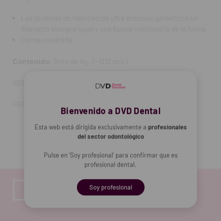
Las técnicas de fabricación ultra precisas garantizan un
diámetro siempre igual y una buena constancia de la forma.
Forma cuadrada.
Contenido:
Bote de 4g. (~1312 pcs.)
REF. FAB: 210 100
REF. FAB: 210100
Bienvenido a DVD Dental
Esta web está dirigida exclusivamente a
profesionales
del sector odontológico
Pulse en 'Soy profesional' para confirmar que es
profesional dental.
Soy profesional