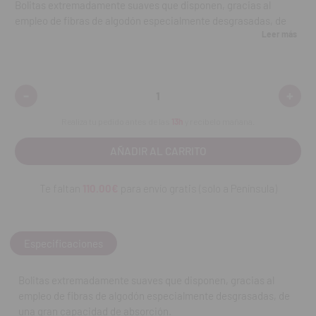
Bolitas extremadamente suaves que disponen, gracias al
empleo de fibras de algodón especialmente desgrasadas, de
Leer más
una gran capacidad de absorción.
Las técnicas de fabricación ultra precisas garantizan un
diámetro siempre igual y una buena constancia de la forma.
-
+
Disminuir
Aumen
Forma cuadrada.
cantidad:
cantid
Realiza tu pedido antes de las
13h
y recíbelo mañana.
Contenido:
Bote de 4g. (~1312 pcs.)
REF. FAB: 210 100
Te faltan
110.00€
para envío gratis (solo a Península)
REF. FAB: 210100
Especificaciones
Bolitas extremadamente suaves que disponen, gracias al
empleo de fibras de algodón especialmente desgrasadas, de
una gran capacidad de absorción.