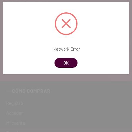
EL FUTURO
DENTAL.
Si quieres hacernos sugerencias o tienes
cualquier duda, estaremos encantados de
atenderte!
Network Error
ATENCIÓN AL CLIENTE
OK
900 300 475
CÓMO COMPRAR
Registro
Acceder
Mi cuenta