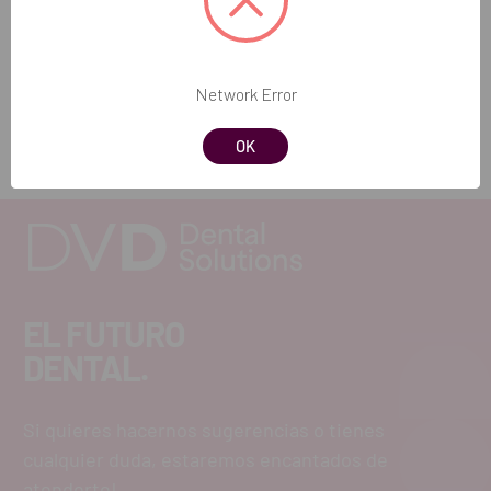
Añadir selección a la cesta
Network Error
OK
EL FUTURO
DENTAL.
Si quieres hacernos sugerencias o tienes
cualquier duda, estaremos encantados de
atenderte!