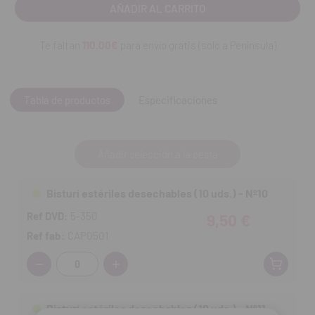
Te faltan
110.00€
para envío gratis (solo a Península)
Tabla de productos
Especificaciones
Añadir selección a la cesta
Bisturí estériles desechables (10 uds.) - Nº10
Ref DVD:
5-350
9,50 €
Ref fab:
CAP0501
Cantidad:
Bisturí estériles desechables (10 uds.) - Nº11