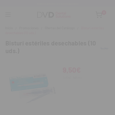
Asesoramiento personalizado
0
Inicio
Promociones
Ofertas del Catálogo
Bisturí estériles
desechables (10 uds.)
Bisturí estériles desechables (10
uds.)
9,50€
11,50€
IVA incl.