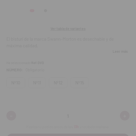
Ver tabla de variantes
El bisturí de la marca Swann-Morton es desechable y de
máxima calidad.
Leer más
Envasados individualmente.
Ha seleccionado
Ref. DVD
Con el mango de plástico.
NÚMERO:
Obligatorio
Contenido:
caja de 10 bisturís.
Nº10
Nº11
Nº12
Nº15
-
+
Disminuir
Aumen
cantidad:
cantid
Realiza tu pedido antes de las
13h
y recíbelo mañana.