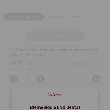
Tabla de productos
Especificaciones
Añadir selección a la cesta
Bandejas Unitrays con compartimentos (400
uds.) - (1) 18 x 14cm
Ref DVD:
15-094
29,02 €
Ref fab:
116205
Cantidad:
Bandejas Unitrays con compartimentos (400
uds.) - (2) 20 x 10cm
Bienvenido a DVD Dental
Ref DVD:
15-093
17,67 €