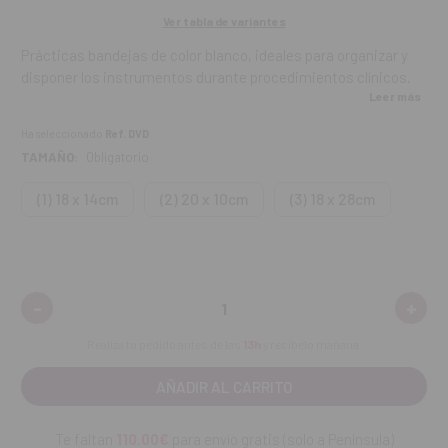
Ver tabla de variantes
Prácticas bandejas de color blanco, ideales para organizar y
disponer los instrumentos durante procedimientos clínicos.
Leer más
Su diseño con compartimentos mejora la eficiencia y el orden.
Ha seleccionado
Ref. DVD
Características:
TAMAÑO:
Obligatorio
Con compartimentos para una mejor organización.
(1) 18 x 14cm
(2) 20 x 10cm
(3) 18 x 28cm
Fondo estriado para evitar deslizamientos.
Distintas medidas disponibles.
-
+
Disminuir
Aume
Color blanco.
cantidad:
canti
Realiza tu pedido antes de las
13h
y recíbelo mañana.
Desechables.
Contenido:
400 bandejas.
Te faltan
110.00€
para envío gratis (solo a Península)
Descubre más sobre nuestra marca
Medibase
.