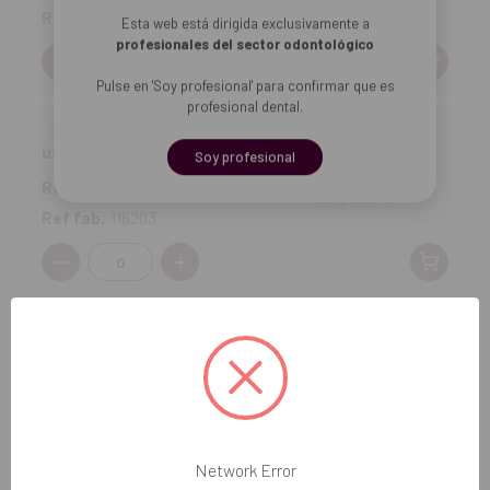
Ref fab:
116204
Esta web está dirigida exclusivamente a
profesionales del sector odontológico
Cantidad:
Pulse en 'Soy profesional' para confirmar que es
profesional dental.
Bandejas Unitrays con compartimentos (400
uds.) - (3) 18 x 28cm
Soy profesional
Ref DVD:
15-078
21,32 €
Ref fab:
116203
Cantidad:
Añadir selección a la cesta
Network Error