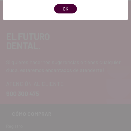
OK
EL FUTURO
DENTAL.
Si quieres hacernos sugerencias o tienes cualquier
duda, estaremos encantados de atenderte!
ATENCIÓN AL CLIENTE
900 300 475
CÓMO COMPRAR
Registro