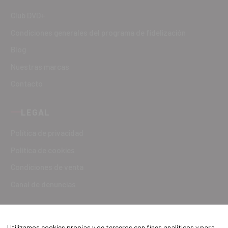
Club DVD+
Condiciones generales del programa de fidelización
Blog
Nuestras marcas
Contacto
LEGAL
Política de privacidad
Política de cookies
Condiciones de venta
Canal de denuncias
Utilizamos cookies propias y de terceros con fines analíticos y para