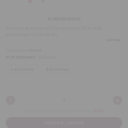
Ver tabla de variantes
Interiores de cajones 40,5 cm de ancho x 30,5 cm de
profundidad x 8,5 cm de alto.
Leer más
15-884:
Bandeja porta-frascos con 6 divisiones de 12 cm de
Ha seleccionado
Ref. DVD
ancho x 13,5 cm de profundidad x 8 cm de alto cada una.
Nº DE DIVISIONES:
Obligatorio
15-885:
Bandeja porta-frascos con 4 divisiones de 18,5 cm
de ancho x 13,5 cm de profundidad x 8 cm de alto cada una.
4 divisiones
6 divisiones
-
+
Disminuir
Aumen
cantidad:
cantid
Disponible para compra. Entrega estimada en
15 días
.