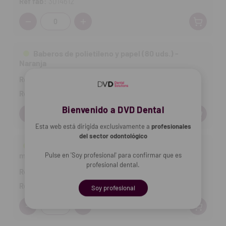
Ref fab:
3014612
Cantidad:
Baberos de polietileno y papel (80 uds.) -
Naranja
Ref DVD:
3014611
7,27 €
Ref fab:
3014611
Bienvenido a DVD Dental
Cantidad:
Esta web está dirigida exclusivamente a
profesionales
del sector odontológico
Baberos de polietileno y papel (80 uds.) - Azul
marino
Pulse en 'Soy profesional' para confirmar que es
profesional dental.
Ref DVD:
3107041
7,27 €
Ref fab:
3107041
Soy profesional
Cantidad: