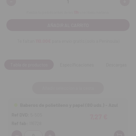
-
+
Disminuir
Aumen
cantidad:
cantid
Dimensiones: 54 cm (ancho) x 60 cm (alto).
Realiza tu pedido antes de las
13h
y recíbelo mañana.
Ideales para clínicas dentales, médicas y estéticas.
Contenido:
rollo de 80 baberos precortados.
Te faltan
110.00€
para envío gratis (solo a Península)
Descubre más sobre nuestra marca
Medibase
Tabla de productos
Especificaciones
Descargas
Añadir selección a la cesta
Baberos de polietileno y papel (80 uds.) - Azul
Ref DVD:
5-505
7,27 €
Ref fab:
116728
Cantidad: