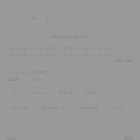
Ver tabla de variantes
Baberos de alta calidad diseñados para ofrecer una protección
óptima al paciente durante procedimientos médicos o
Leer más
dentales. Su doble capa garantiza máxima resistencia y
eficacia gracias a su gran capacidad de absorción e
Ha seleccionado
Ref. DVD
impermeabilidad.
COLOR:
Obligatorio
Características:
Azul
Verde
Blanco
Rosa
Muy absorbentes e impermeables.
Naranja
Azul marino
Lavanda
Lima
Doble capa plastificada para mayor resistencia.
Con prolongaciones para una sujeción fácil alrededor del
cuello.